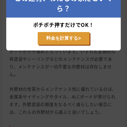
外壁材を選択するのが大切です。
ら？
外壁材の耐久性・メンテナンス性で選ぶ
ポチポチ押すだけでOK！
外壁材の耐久性は、窯業系サイディングとモルタル外
>
料金を計算する
壁がやや低めで、樹脂系サイディングやタイル、ALC
ボードがやや高めとなっています。いずれも定期的な
再塗装やシーリングなどのメンテナンスが必要であ
り、メンテナンスが一切不要な外壁材は存在しませ
ん。
外壁材の性質からメンテナンス性に優れているのは、
金属系サイディングやタイル、ALCボードが挙げられ
ます。外壁塗装の頻度をなるべく減らしたい場合に
は、これらの外壁材から選ぶと良いでしょう。