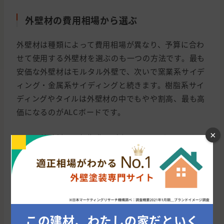
外壁材の費用相場から選ぶ
外壁材は種類によって費用相場が異なり、予算に合わ
せて使用する外壁材を選ぶのも一つの方法です。最も
安価な外壁材はモルタル外壁で、次いで窯業系サイデ
ィング・金属系サイディングと続きます。樹脂系サイ
ディングやタイルは外壁材の中でもやや割高、最も高
価になるのがALCボードです。
×
ただし外壁材は、初期費用が安いものほどこまめなメ
ンテナンスが必要になり、長期的なコストが膨らみや
すい傾向にあります。樹脂系サイディングやタイルの
ようにメンテナンスの頻度を最小限に抑えられる外壁
材であれば、手入れにかかる費用・手間を節約するこ
とが可能です。そのため初期費用だけで決めるのでは
この建材、わたしの家だといく
なく、長期的なメンテナンスコストも考慮しながら、