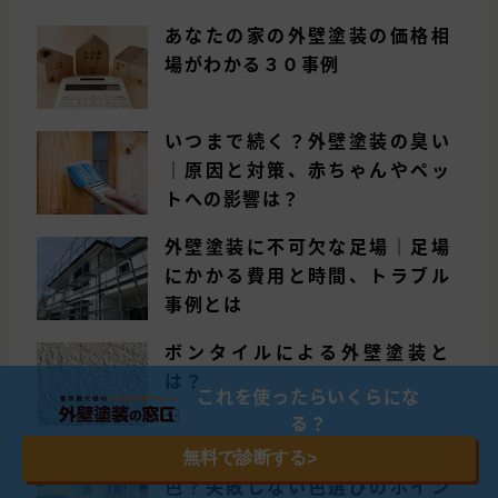
あなたの家の外壁塗装の価格相
場がわかる３０事例
いつまで続く？外壁塗装の臭い
｜原因と対策、赤ちゃんやペッ
トへの影響は？
外壁塗装に不可欠な足場｜足場
にかかる費用と時間、トラブル
事例とは
ボンタイルによる外壁塗装と
は？
これを使ったらいくらにな
る？
外壁塗装の色選び｜1番人気は何
無料で診断する
>
色？失敗しない色選びのポイン