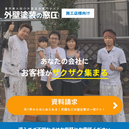
施工店様向け
あなたの会社に
お客様
ザクザク集まる
が
資料請求
月1件からはじめられる！月額などの固定費は一切ナシ！