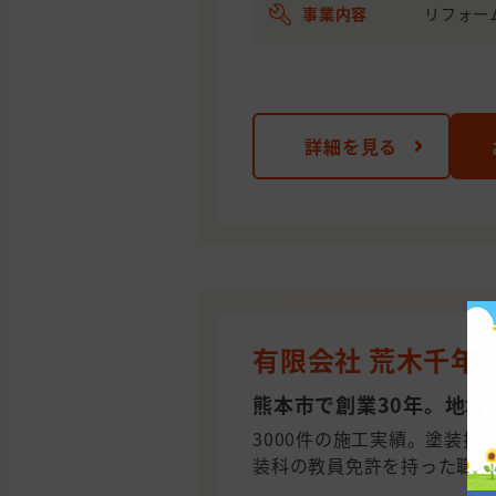
事業内容
リフォー
詳細を見る
有限会社 荒木千年
熊本市で創業30年。地域
3000件の施工実績。塗装技
装科の教員免許を持った職人