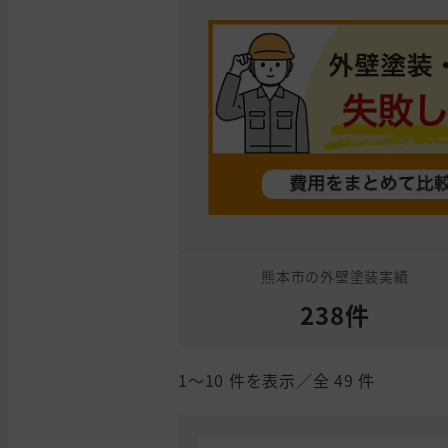
熊本市の外壁塗装実績
238件
1〜10
件を表示／全
49
件