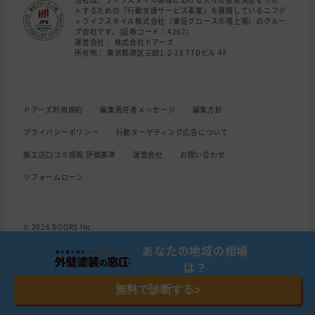
トするための「行動支援サービス事業」を展開しているニフテ
ィライフスタイル株式会社（東証グロース市場上場）のグルー
プ会社です。(証券コード：4262)
運営会社： 株式会社ドアーズ
所在地： 東京都港区三田1-2-18 TTDビル 4F
ドアーズ利用規約
編集責任者メッセージ
編集方針
プライバシーポリシー
行動ターゲティング広告について
施工店口コミ情報 評価基準
運営会社
お問い合わせ
リフォームローン
© 2026 DOORS Inc.
あなたの地域の相場
は？
無料で診断する
>