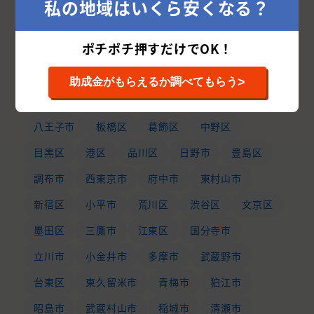
私の地域はいくら安くなる？
東京都の市区町村から外壁塗装業者を探す
ポチポチ押すだけでOK！
北区
中央区
練馬区
世田谷区
大田区
>
助成金がもらえるか調べてもらう
杉並区
足立区
町田市
江戸川区
八王子市
板橋区
葛飾区
中野区
目黒区
港区
品川区
日野市
豊島区
調布市
西東京市
府中市
東村山市
新宿区
小平市
荒川区
渋谷区
文京区
墨田区
三鷹市
江東区
国分寺市
立川市
小金井市
多摩市
武蔵野市
台東区
東久留米市
青梅市
狛江市
昭島市
武蔵村山市
稲城市
清瀬市