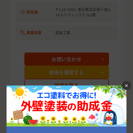
〒114-0001 東京都北区東十条2-
所在地
16-6スティックビル2階
事業内容
塗装工事
お問い合わせ
相場を確認する
詳細を見る
×
次の10件を表示する