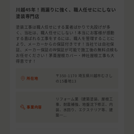
川越45年！雨漏りに強く、職人任せににしない
塗装専門店
塗装工事は職人任せにする業者ばかりで丸投げが多
く、当社は、職人任せにしない！本当にお客様が感動
する喜ばれる工事をするには、職人を管理することに
より、メーカーからの保証付きです！当社では自社保
証、メーカー保証のW保証が可能で施工後の無料点検も
お任せください！茅葺屋根カバー・神社屋根工事も大
得意です！
〒350-1170 埼玉県川越市むさし
所在地
の15番地13
リフォーム業（建築塗装、屋根工
事、耐震補強、地盤沈下修正、内
事業内容
装、水回り、エクステリア等、建
築一...