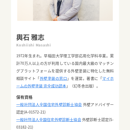
輿石 雅志
Koshiishi Masashi
1972年生まれ。早稲田大学理工学部応用化学科卒業。累
計70万人以上の方が利用している国内最大級のマッチン
グプラットフォームを提供する外壁塗装に特化した無料
相談サイト「
外壁塗装の窓口
」を運営。著書に「
マイホ
ームの外壁塗装 完全成功読本
」（幻冬舎出版）。
保有資格
一般社団法人全国住宅外壁診断士協会
外壁アドバイザー
認定(A-01572-21)
一般社団法人全国住宅外壁診断士協会
外壁診断士認定(S-
03182-21)