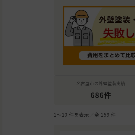
名古屋市の外壁塗装実績
686件
1〜10
件を表示／全
159
件