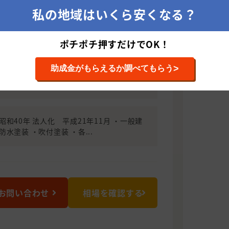
座いますので地域特性もバッチリです。
私の地域はいくら安くなる？
らじっくりと安心の最善策を提案させて
モットーに、お客様に心からご満足頂く為
きます。是非、お気軽にご相談下さいま
ポチポチ押すだけでOK！
>
助成金がもらえるか調べてもらう
0883 愛知県名古屋市中川区供米田2丁目103番
和40年 法人化 平成21年11月 ・一般建
防水塗装 ・吹付塗装 ・各...
お問い合わせ
相場を確認する