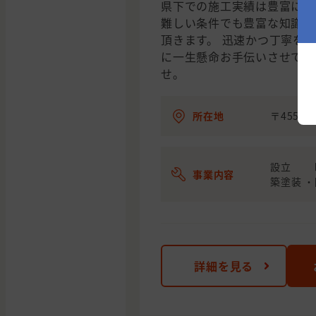
県下での施工実績は豊富に御
難しい条件でも豊富な知識か
頂きます。 迅速かつ丁寧を
に一生懸命お手伝いさせて頂
せ。
所在地
〒455-
設立 昭
事業内容
築塗装 ・
詳細を見る