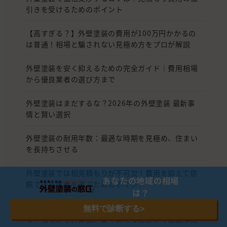
引きを受けるためのポイント
【高すぎる？】外壁塗装の費用が100万円かかるの
は普通！相場と騙されない見極め方をプロが解説
外壁塗装を安く抑えるための完全ガイド｜費用相場
から優良業者の選び方まで
外壁塗装はまだするな？2026年の外壁塗装 最新事
情と賢い選択
外壁塗装の耐用年数：最適な時期を見極め、住まい
を長持ちさせる
外壁塗装では相見積もりが不可欠！費用を抑えて信
あなたの地域の相場
頼できる業者を選ぶためのポイント
は？
30坪の一戸建てを一変させる外壁塗装！いくらかか
無料で診断する
>
る？相場から計算式、安く抑える秘訣まで徹底解剖