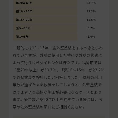
築20年以上
53.7%
築10〜15年
22.2%
築15〜20年
15.5%
築5〜10年
6.7%
築1〜5年
1.0%
一般的には10∼15年一度外壁塗装をするべきといわ
れていますが、外壁に使用した塗料や外壁の状態に
よって行うべきタイミングは様々です。福岡市では
「築20年以上」が53.7%、「築10〜15年」が22.2%
で外壁塗装を検討したと回答しました。塗料の耐用
年数が過ぎたまま放置をしてしまうと、外壁塗装で
はすまずより高額な施工が必要になるケースもあり
ます。築年数が築20年以上を過ぎている場合は、お
早めに外壁塗装の窓口にご相談ください。