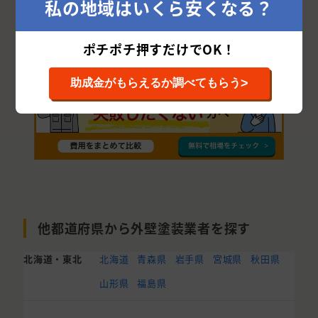
私の地域はいくら安くなる？
大川市
嘉麻市
三潴郡
ポチポチ押すだけでOK！
>
助成金がもらえるか調べてもらう
他都道府県から外壁塗装業者を探す
北海道・東北
北海道
青森県
岩手県
宮城県
秋田県
山形県
福島県