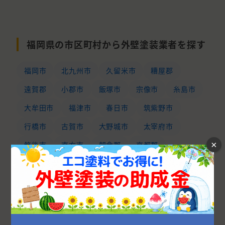
福岡県の市区町村から外壁塗装業者を探す
福岡市
北九州市
久留米市
糟屋郡
遠賀郡
小郡市
飯塚市
宗像市
糸島市
大牟田市
福津市
春日市
筑紫野市
行橋市
古賀市
大野城市
太宰府市
×
筑後市
直方市
朝倉郡
京都郡
那珂川市
三井郡
朝倉市
中間市
柳川市
築上郡
田川郡
八女市
みやま市
田川市
鞍手郡
嘉穂郡
豊前市
宮若市
うきは市
八女郡