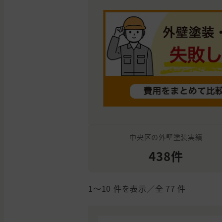
中央区の外壁塗装実績
438件
1〜10
件を表示／全
77
件