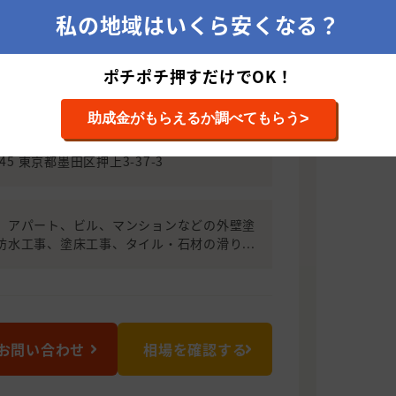
県を中心に住宅、マンション、アパー
私の地域はいくら安くなる？
゙の 外壁塗装、防水工事、塗床工事をはじ
す。 お客様の大切な建物だからこそ、私
工法を厳選し最善を尽くします。 建設業許
ポチポチ押すだけでOK！
で安心して工事を任せて頂けると思いま
いませ。
>
助成金がもらえるか調べてもらう
045 東京都墨田区押上3-37-3
、アパート、ビル、マンションなどの外壁塗
防水工事、塗床工事、タイル・石材の滑り...
お問い合わせ
相場を確認する