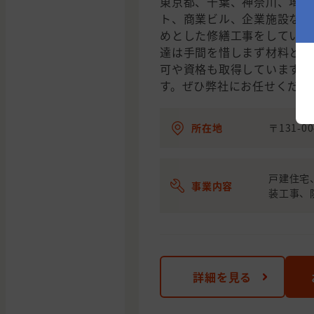
東京都、千葉、神奈川、埼玉
ト、商業ビル、企業施設なと
めとした修繕工事をしていま
達は手間を惜しまず材料と
可や資格も取得していますの
す。ぜひ弊社にお任せくださ
所在地
〒131-0
戸建住宅
事業内容
装工事、
詳細を見る