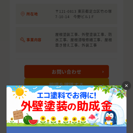
〒121-0813 東京都足立区竹の塚
所在地
7-10-14 今野ビル1Ｆ
屋根塗装工事、外壁塗装工事、防
事業内容
水工事、屋根漆喰修繕工事、屋根
葺き替え工事、外装工事
お問い合わせ
相場を確認する
×
詳細を見る
次の10件を表示する