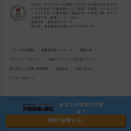
当社は、ライフスタイル領域における人々の意思決定をサポー
トするための「行動支援サービス事業」を展開しているニフテ
ィライフスタイル株式会社（東証グロース市場上場）のグルー
プ会社です。(証券コード：4262)
運営会社： 株式会社ドアーズ
所在地： 東京都港区三田1-2-18 TTDビル 4F
ドアーズ利用規約
編集責任者メッセージ
編集方針
プライバシーポリシー
行動ターゲティング広告について
施工店口コミ情報 評価基準
運営会社
お問い合わせ
リフォームローン
© 2026 DOORS Inc.
あなたの地域の相場
は？
無料で診断する
>