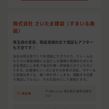
株式会社 さいたま建装（すまいる美
装）
埼玉県の塗装、瑕疵保険対応で保証もアフター
も万全です！
当社は埼玉県で１９年塗装にたずさわり、クレームは
もちろん瑕疵保険にも加入しお客様の笑顔のためにを
会社理念にし本気で毎日を精一杯頑張らせていただい
てます。お客様のニーズに合わせ本気の対応、マナーな
ど塗装以外でも、精一杯を尽くします。感動する仕事
で満足してもらい、それを励みとして頑張ります。
〒349-1114 埼玉県久喜市河原代
所在地
717