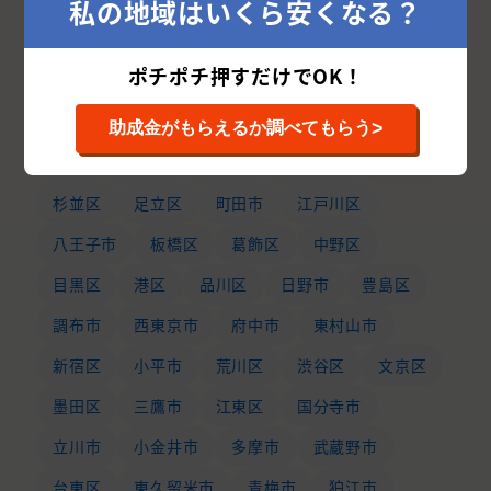
私の地域はいくら安くなる？
ポチポチ押すだけでOK！
東京都の市区町村から外壁塗装業者を探す
>
助成金がもらえるか調べてもらう
北区
中央区
練馬区
世田谷区
大田区
杉並区
足立区
町田市
江戸川区
八王子市
板橋区
葛飾区
中野区
目黒区
港区
品川区
日野市
豊島区
調布市
西東京市
府中市
東村山市
新宿区
小平市
荒川区
渋谷区
文京区
墨田区
三鷹市
江東区
国分寺市
立川市
小金井市
多摩市
武蔵野市
台東区
東久留米市
青梅市
狛江市