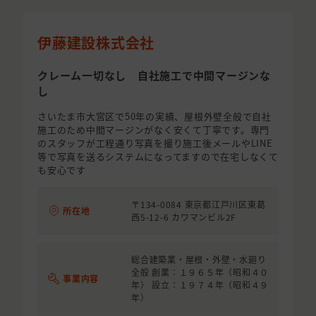
伊藤建設株式会社
クレーム一切なし 自社施工で中間マージンな
し
さいたま市大宮区で50年の実績、屋根外壁全般で自社
施工のため中間マージンがなく安くて丁寧です。専門
のスタッフが工程通り写真を撮り施工後メールやLINE
等で写真を送るシステムになってますので在宅しなくて
も安心です
〒134-0084 東京都江戸川区東葛
所在地
西5-12-6 カワマンビル2F
総合建築業・屋根・外壁・水廻り
全般 創業：１９６５年（昭和４０
事業内容
年） 設立：１９７４年（昭和４９
年）