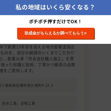
私の地域はいくら安くなる？
ポチポチ押すだけでOK！
>
助成金がもらえるか調べてもらう
45棟、群馬県No.1！
年で創業15年目を迎える地元密着塗装店
たものを、自分の納得のいくまでこだわり
と、創業以来「完全自社職人施工」を貫
で培った知識と技術、丁寧かつ最高の品質
境をご提供します。
013 群馬県前橋市西片貝町4-22-3
、防水工事、足場工事