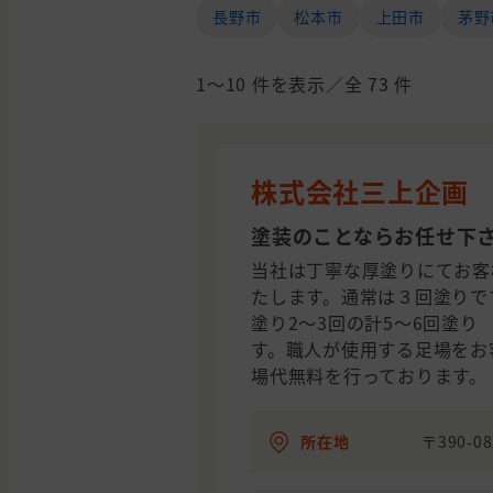
長野市
松本市
上田市
茅野
1〜10
件を表示／全
73
件
株式会社三上企画
塗装のことならお任せ下
当社は丁寧な厚塗りにてお客
たします。通常は３回塗りで
塗り2～3回の計5～6回塗
す。職人が使用する足場をお
場代無料を行っております。
所在地
〒390-0