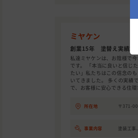
ミヤケン
創業15年 塗替え実績2,3
私達ミヤケンは、お陰様で今
です。 「本当に良いと信じ
たい」私たちはこの信念のも
いてきました。 多くの実績
で、お客様に安心できる住環
所在地
〒371-0
事業内容
塗装工事