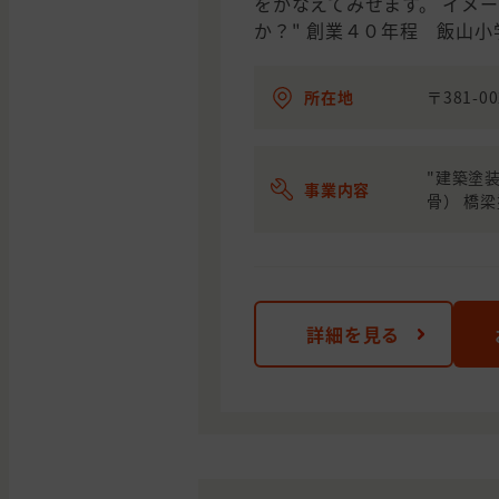
をかなえてみせます。 イメ
か？" 創業４０年程 飯山
所在地
〒381-
"建築塗装
事業内容
骨） 橋梁
詳細を見る