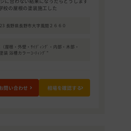
ージに合わない結果になったらどうします
小学校の屋根の塗装施工した
0023 長野県長野市大字風間２６６０
（屋根・外壁・ｻｲﾃﾞｨﾝｸﾞ・内部・木部・
塗装 浴槽カラーｺｰﾃｨﾝｸﾞ"
お問い合わせ
相場を確認する