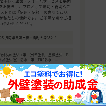
を中心に塗装リフォームサービスを展開
をお聞きし、プロとして適切・親切なご
ラストとは「信用・信頼」の意味であり、
が私たちの使命です。 ご不明な点やご相
い合わせください。
2205 長野県長野市青木島町大塚352-2
内外装の塗装工事 （外壁塗装・屋根塗装・鉄
部塗装他） 防水工事（FRP防水・...
お問い合わせ
相場を確認する