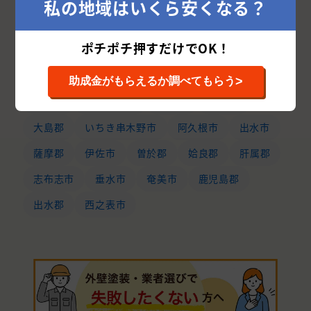
私の地域はいくら安くなる？
す
ポチポチ押すだけでOK！
鹿児島市
姶良市
霧島市
薩摩川内市
熊毛郡
日置市
指宿市
南九州市
>
助成金がもらえるか調べてもらう
鹿屋市
南さつま市
枕崎市
曽於市
大島郡
いちき串木野市
阿久根市
出水市
薩摩郡
伊佐市
曽於郡
姶良郡
肝属郡
志布志市
垂水市
奄美市
鹿児島郡
出水郡
西之表市