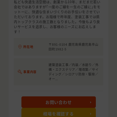
私ども快適生活空間は、創業から10年、まだまだ若い
会社ではありますが｢一度のご縁を一生のご縁に｣をモ
ットーに、快適な住まいづくりのお手伝いをさせてい
ただいております。お陰様で昨年度、塗装工事では県
内トップクラスの施工数となりました。今後もより良
いサービスを追求し、お客様のニーズにお応えしま
す！
〒891-0104 鹿児島県鹿児島市山
所在地
田町1982-5
建築塗装工事／内装／水廻り／外
構・エクステリア／増改築／サイ
事業内容
ディング／シロアリ防除・駆除／
オー...
お問い合わせ
相場を確認する