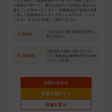
ームも熟知した有資格者が行いますので他社にはない
ご提案が可能です。 確かな技術力でお建物に関するお
困りごとを解決いたします！ 各種補助金や保険の申請
に関して経験豊富なスタッフがしっかりサポートいた
します。 まずはお気軽にご相談ください。
〒892-0877 鹿児島県鹿児島市吉
所在地
野2丁目28-8
外壁塗装/外壁張り替え(サイディ
事業内容
ング) 屋根塗装/屋根葺き替え/外装
リフォーム全般
お問い合わせ
相場を確認する
詳細を見る