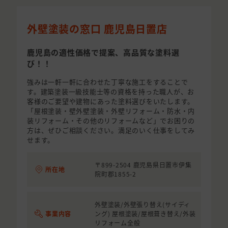
外壁塗装の窓口 鹿児島日置店
鹿児島の適性価格で提案、高品質な塗料選
び！！
強みは一軒一軒に合わせた丁寧な施工をすることで
す。建築塗装一級技能士等の資格を持った職人が、お
客様のご要望や建物にあった塗料選びをいたします。
「屋根塗装・壁外壁塗装・外壁リフォーム・防水・内
装リフォーム・その他のリフォームなど」でお困りの
方は、ぜひご相談ください。満足のいく仕事をしてみ
せます。
〒899-2504 鹿児島県日置市伊集
所在地
院町郡1855-2
外壁塗装/外壁張り替え(サイディ
事業内容
ング) 屋根塗装/屋根葺き替え/外装
リフォーム全般