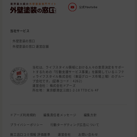
当社サービス
外壁塗装の窓口
外壁塗装の窓口 運営店舗
当社は、ライフスタイル領域における人々の意思決定をサポー
トするための「行動支援サービス事業」を展開しているニフテ
ィライフスタイル株式会社（東証グロース市場上場）のグルー
プ会社です。(証券コード：4262)
運営会社： 株式会社ドアーズ
所在地： 東京都港区三田1-2-18 TTDビル 4F
ドアーズ利用規約
編集責任者メッセージ
編集方針
プライバシーポリシー
行動ターゲティング広告について
施工店口コミ情報 評価基準
運営会社
お問い合わせ