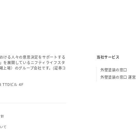
おける人々の意思決定をサポートする
当社サービス
」を展開しているニフティライフスタ
場上場）のグループ会社です。(証券コ
外壁塗装の窓口
外壁塗装の窓口 運
 TTDビル 4F
方針
ついて