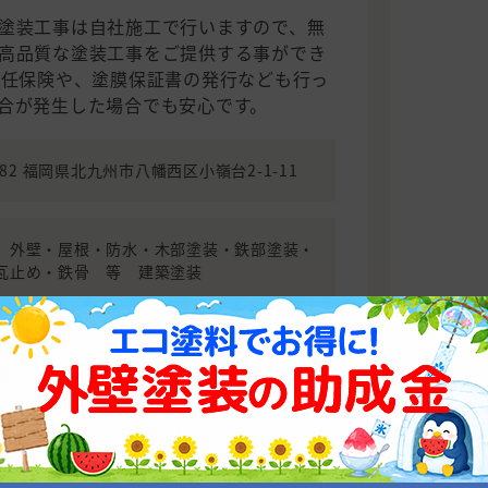
塗装工事は自社施工で行いますので、無
高品質な塗装工事をご提供する事ができ
責任保険や、塗膜保証書の発行なども行っ
合が発生した場合でも安心です。
0082 福岡県北九州市八幡西区小嶺台2-1-11
」外壁・屋根・防水・木部塗装・鉄部塗装・
瓦止め・鉄骨 等 建築塗装
お問い合わせ
相場を確認する