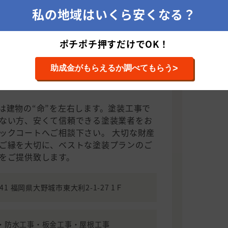
私の地域はいくら安くなる？
ポチポチ押すだけでOK！
クコート
>
助成金がもらえるか調べてもらう
装プランご提案と信頼の責任施工をお
は建物の“命”を左右します。塗装工事で
ない方、安くて信頼できる塗装業者をお
ックコートへご相談下さい。 大切な財産
ご縁を大切に、ベストな塗装プランのご
をご提供致します。
941 福岡県大野城市東大利2-1-27 1Ｆ
・防水工事・板金工事・屋根工事