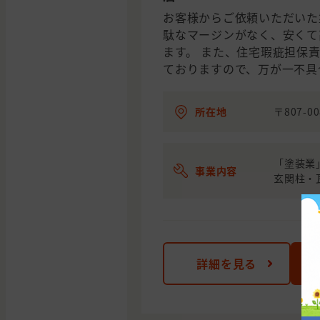
お客様からご依頼いただいた
駄なマージンがなく、安くて
ます。 また、住宅瑕疵担保
ておりますので、万が一不具
所在地
〒807-
「塗装業
事業内容
玄関柱・
詳細を見る