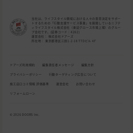
当社は、ライフスタイル領域における人々の意思決定をサポー
トするための「行動支援サービス事業」を展開しているニフテ
ィライフスタイル株式会社（東証グロース市場上場）のグルー
プ会社です。(証券コード：4262)
運営会社： 株式会社ドアーズ
所在地： 東京都港区三田1-2-18 TTDビル 4F
ドアーズ利用規約
編集責任者メッセージ
編集方針
プライバシーポリシー
行動ターゲティング広告について
施工店口コミ情報 評価基準
運営会社
お問い合わせ
リフォームローン
© 2026 DOORS Inc.