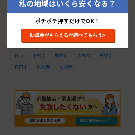
私の地域はいくら安くなる？
山口県の市区町村から外壁塗装業者を探す
ポチポチ押すだけでOK！
下関市
山口市
光市
宇部市
岩国市
>
助成金がもらえるか調べてもらう
防府市
周南市
山陽小野田市
熊毛郡
萩市
下松市
柳井市
大島郡
美祢市
長門市
玖珂郡
阿武郡