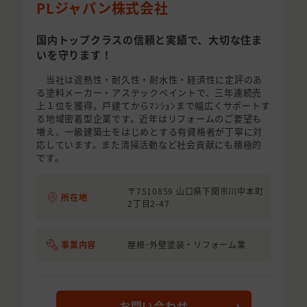
PLジャパン株式会社
国内トップクラスの信頼と実績で、大切な住ま
いを守ります！
当社は遮熱性・耐久性・耐水性・経済性に定評のあ
る塗料メーカー・アステックペイントで、三年連続売
上１位を獲得。戸建てからﾏﾝｼｮﾝまで幅広くサポートす
る地域密着型企業です。近年はリフォームのご要望も
増え、一級建築士をはじめとする有資格者が丁寧に対
応しています。また清掃活動など社会貢献にも積極的
です。
〒7510859 山口県下関市川中本町
所在地
2丁目2-47
事業内容
屋根･外壁塗装・リフォーム業
お問い合わせ