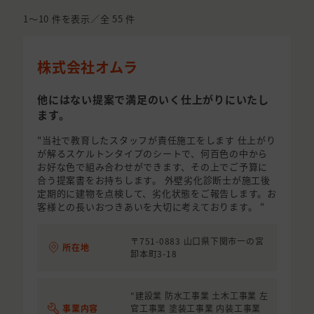
1〜10
件を表示／全
55
件
株式会社オムラ
他にはない提案で満足のいく仕上がりにいたし
ます。
"当社で教育したスタッフが責任施工をします 仕上がり
が解るスケルトンタイプのシートで、何百色の中から
お好な色で組み合わせができます、その上でご予算に
合う提案書をお持ちします。 外壁劣化診断士が施工後
定期的に建物を点検して、劣化状態をご報告します。お
客様との長いおつきあいを大切に考えております。 "
〒751-0883 山口県下関市一の宮
所在地
卸本町3-18
"建設業 防水工事業 土木工事業 左
事業内容
官工事業 塗装工事業 内装工事業