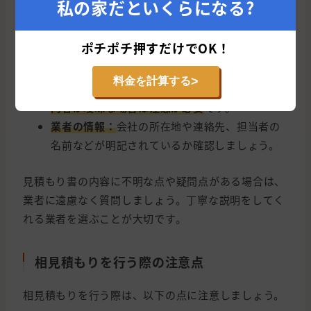
私の家だといくらになる?
施工方法：
下地処理の方法や塗装回数など、具
体的な施工方法が記載されているか確認しまし
ポチポチ押すだけでOK！
ょう。
保証内容：
保証期間や保証内容が明記されてい
>
料金を計算する
るか確認しましょう。
保証がない場合や、保証
内容が曖昧な場合は注意が必要
です。
業者の情報：
会社の所在地や連絡先、担当者の
名前などが明記されているか確認しましょう。
見積もり書の内容に不明な点や疑問点がある場合は、
業者に遠慮なく質問しましょう。丁寧な説明をしてく
れる業者を選ぶことが大切です。
相見積もりを行う際の注意点
相見積もりを行う際は、以下の点に注意しましょう。