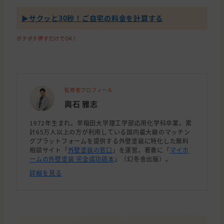
▶︎サクッと30秒！ご自宅の料金を計算する
ポチポチ押すだけでOK！
監修者プロフィール
輿石 雅志
1972年生まれ。早稲田大学理工学部応用化学科卒業。累
計65万人以上の方が利用している国内最大級のマッチン
グプラットフォームを提供する外壁塗装に特化した無料
相談サイト「
外壁塗装の窓口
」を運営。著書に「
マイホ
ームの外壁塗装 完全成功読本
」（幻冬舎出版）。
詳細を見る