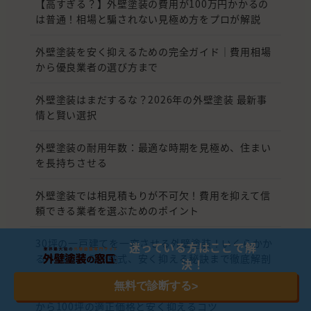
【高すぎる？】外壁塗装の費用が100万円かかるの
は普通！相場と騙されない見極め方をプロが解説
外壁塗装を安く抑えるための完全ガイド｜費用相場
から優良業者の選び方まで
外壁塗装はまだするな？2026年の外壁塗装 最新事
情と賢い選択
外壁塗装の耐用年数：最適な時期を見極め、住まい
を長持ちさせる
外壁塗装では相見積もりが不可欠！費用を抑えて信
頼できる業者を選ぶためのポイント
30坪の一戸建てを一変させる外壁塗装！いくらかか
迷っている方はここで解
る？相場から計算式、安く抑える秘訣まで徹底解剖
決！
無料で診断する
>
【2026年版】外壁塗装の費用相場はいくら？10坪
から100坪の適正価格と安く抑えるコツ