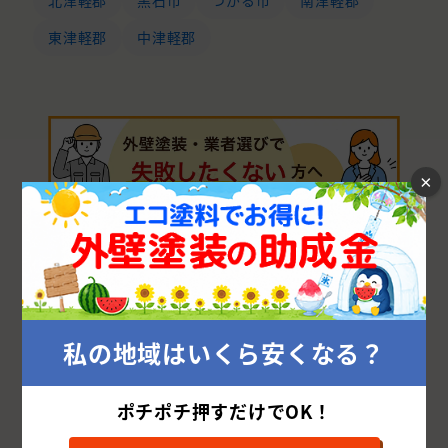
北津軽郡
黒石市
つがる市
南津軽郡
東津軽郡
中津軽郡
×
他都道府県から外壁塗装業者を探す
私の地域はいくら安くなる？
北海道・東北
北海道
青森県
岩手県
宮城県
秋田県
ポチポチ押すだけでOK！
山形県
福島県