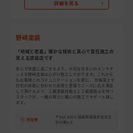
詳細を見る
野﨑塗装
「地域と密着」確かな技術と真心で責任施工の
見える塗装店です
安心で快適に過ごせるよう、大切な住まいのメンテナ
ンスを野﨑塗装は心がけ施工しております。これから
もお客様とのコミュニケーションを密に、 気候風土や
住宅の状態に合わせた処理と塗装でニーズに応え満足
して頂けるよう、１級塗装技能士と２級建築士を持つ
スタッフが、一層の努力と細心の施工でサポート致し
ます。
〒960-8251 福島県福島市北沢又
所在地
字川寒4-5