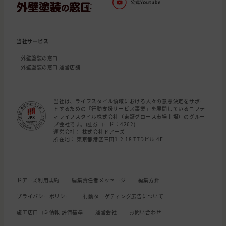
当社サービス
外壁塗装の窓口
外壁塗装の窓口 運営店舗
当社は、ライフスタイル領域における人々の意思決定をサポー
トするための「行動支援サービス事業」を展開しているニフテ
ィライフスタイル株式会社（東証グロース市場上場）のグルー
プ会社です。(証券コード：4262)
運営会社： 株式会社ドアーズ
所在地： 東京都港区三田1-2-18 TTDビル 4F
ドアーズ利用規約
編集責任者メッセージ
編集方針
プライバシーポリシー
行動ターゲティング広告について
施工店口コミ情報 評価基準
運営会社
お問い合わせ