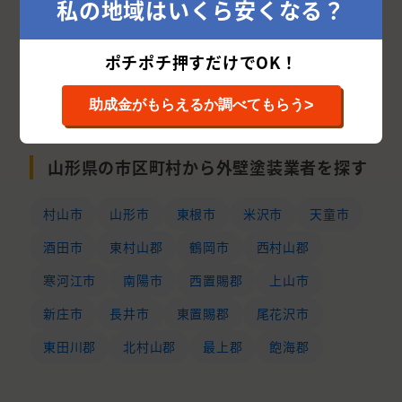
私の地域はいくら安くなる？
ポチポチ押すだけでOK！
次の10件を表示する
>
助成金がもらえるか調べてもらう
山形県の市区町村から外壁塗装業者を探す
村山市
山形市
東根市
米沢市
天童市
酒田市
東村山郡
鶴岡市
西村山郡
寒河江市
南陽市
西置賜郡
上山市
新庄市
長井市
東置賜郡
尾花沢市
東田川郡
北村山郡
最上郡
飽海郡