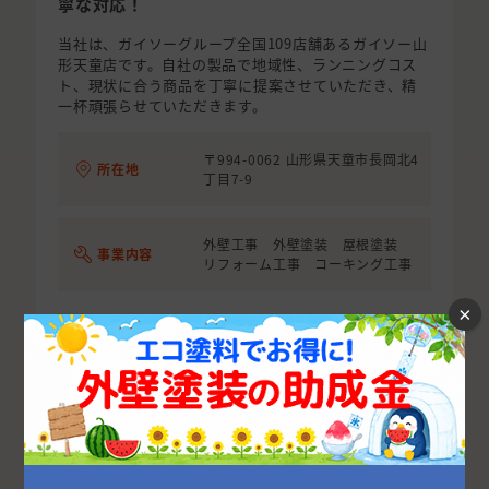
寧な対応！
当社は、ガイソーグループ全国109店舗あるガイソー山
形天童店です。自社の製品で地域性、ランニングコス
ト、現状に合う商品を丁寧に提案させていただき、精
一杯頑張らせていただきます。
〒994-0062 山形県天童市長岡北4
所在地
丁目7-9
外壁工事 外壁塗装 屋根塗装
事業内容
リフォーム工事 コーキング工事
×
お問い合わせ
相場を確認する
詳細を見る