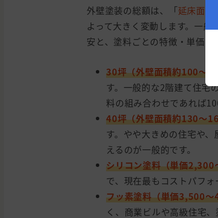
外壁塗装の総額は、「
延床面積
よって大きく変動します。一般
安と、塗料ごとの特徴・単価は
30坪（外壁面積約100〜1
す。一般的な2階建て住宅
料の組み合わせであれば1
40坪（外壁面積約130〜1
す。やや大きめの住宅や、
えるのが一般的です。
シリコン塗料（単価2,300〜
で、現在最もコストパフォ
フッ素塗料（単価3,500〜4
く、商業ビルや高級住宅、