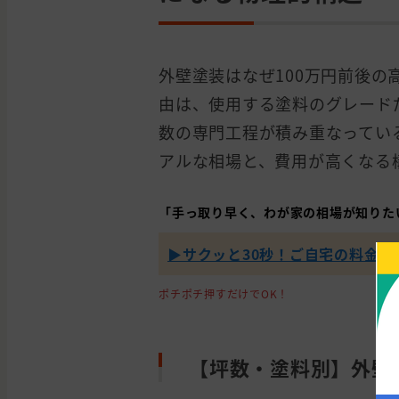
外壁塗装はなぜ100万円前後
由は、使用する塗料のグレード
数の専門工程が積み重なってい
アルな相場と、費用が高くなる
「手っ取り早く、わが家の相場が知りた
▶︎サクッと30秒！ご自宅の料金を
ポチポチ押すだけでOK！
【坪数・塗料別】外壁