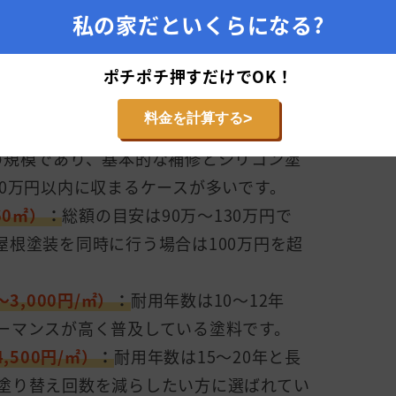
（㎡）
」と「
使用する塗料のグレード
」に
私の家だといくらになる?
的な戸建て住宅における、坪数別の費用目
以下の通りです。
ポチポチ押すだけでOK！
>
料金を計算する
20㎡）
：
総額の目安は70万〜100万円で
の規模であり、基本的な補修とシリコン塗
00万円以内に収まるケースが多いです。
60㎡）
：
総額の目安は90万〜130万円で
屋根塗装を同時に行う場合は100万円を超
3,000円/㎡）
：
耐用年数は10〜12年
ーマンスが高く普及している塗料です。
,500円/㎡）
：
耐用年数は15〜20年と長
塗り替え回数を減らしたい方に選ばれてい