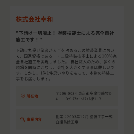
株式会社幸和
"下請け一切廃止！ 塗装技能士による完全自社
施工です！"
下請け丸投げ業者が大半を占めるこの塗装業界におい
て、国家資格である一・二級塗装技能士による100%完
全自社施工を実現しました。 自社職人のため、多くの
現場を同時にこなし、会社を大きくする事は難しいで
す。しかし、1件1件思いやりをもって、本物の塗装工
事をお届けします。
〒206-0034 東京都多摩市鶴牧3-
所在地
4 Dｸﾞﾗﾌｫｰﾄｵﾌｨｽ棟1-Ｂ
創業：2003年12月 塗装工事一式
事業内容
白蟻防除工事