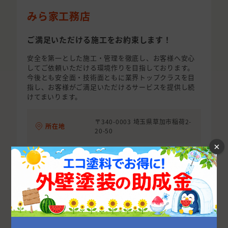
みら家工務店
ご満足いただける施工をお約束します！
安全を第一とした施工・管理を徹底し、お客様へ安心
してご依頼いただける環境作りを目指しております。
今後とも安全面・技術面ともに業界トップクラスを目
指し、お客様がご満足いただけるサービスを提供し続
けてまいります。
〒340-0003 埼玉県草加市稲荷2-
所在地
20-50
×
事業内容
塗装工事
お問い合わせ