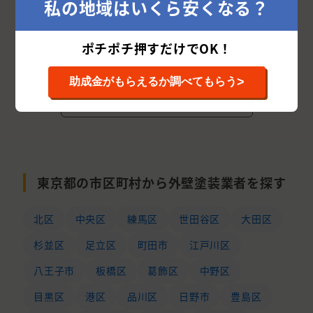
相場を確認する
私の地域はいくら安くなる？
詳細を見る
ポチポチ押すだけでOK！
>
助成金がもらえるか調べてもらう
次の10件を表示する
東京都の市区町村から外壁塗装業者を探す
北区
中央区
練馬区
世田谷区
大田区
杉並区
足立区
町田市
江戸川区
八王子市
板橋区
葛飾区
中野区
目黒区
港区
品川区
日野市
豊島区