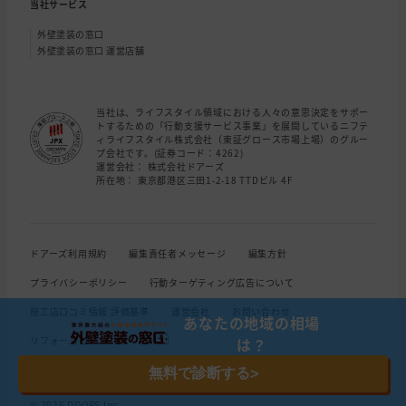
当社サービス
外壁塗装の窓口
外壁塗装の窓口 運営店舗
当社は、ライフスタイル領域における人々の意思決定をサポー
トするための「行動支援サービス事業」を展開しているニフテ
ィライフスタイル株式会社（東証グロース市場上場）のグルー
プ会社です。(証券コード：4262)
運営会社： 株式会社ドアーズ
所在地： 東京都港区三田1-2-18 TTDビル 4F
ドアーズ利用規約
編集責任者メッセージ
編集方針
プライバシーポリシー
行動ターゲティング広告について
施工店口コミ情報 評価基準
運営会社
お問い合わせ
あなたの地域の相場
リフォームローン
は？
無料で診断する
>
© 2026 DOORS Inc.