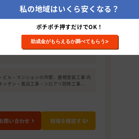
いたいこと！！
私の地域はいくら安くなる？
す！是非ご覧ください。 10年～15年
討案があると思います。 ご相談にも対応
ポチポチ押すだけでOK！
お問い合わせ下さい！
>
助成金がもらえるか調べてもらう
8242 京都府京都市伏見区横大路下三栖梶原町
・ビル・マンションの外壁、屋根塗装工事 内
キッチン・風呂工事・シロアリ防除工事...
お問い合わせ
相場を確認する