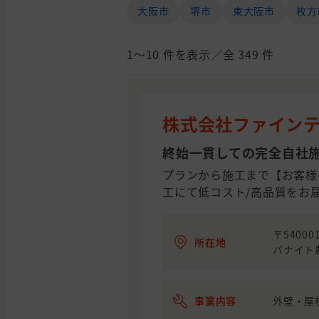
大阪市
堺市
東大阪市
枚方
1〜10
件を表示／全
349
件
株式会社ファイン
終始一貫しての完全自社
プランから施工まで【お客様
工にて低コスト/高品質をお
〒5400
所在地
バナイト
事業内容
外壁・屋