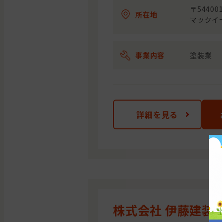
〒5440
所在地
マックイ
事業内容
塗装業
詳細を見る
株式会社 伊藤建装