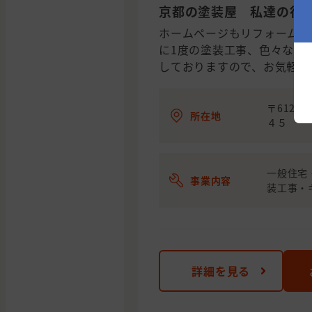
京都の塗装屋 私達の行
ホームページもリフォーム中で
に1度の塗装工事、色々な検
しておりますので、お気軽に
〒612-
所在地
４５
一般住宅
事業内容
装工事・
詳細を見る