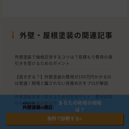
外壁・屋根塗装の関連記事
外壁塗装で価格交渉するコツは？見積もり費用の値
引きを受けるためのポイント
【高すぎる？】外壁塗装の費用が100万円かかるの
は普通！相場と騙されない見極め方をプロが解説
外壁塗装を安く抑えるための完全ガイド｜費用相場
あなたの地域の相場
から優良業者の選び方まで
は？
外壁塗装はまだするな？2026年の外壁塗装 最新事
無料で診断する
>
情と賢い選択