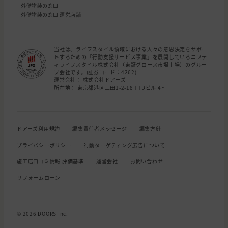
外壁塗装の窓口
外壁塗装の窓口 運営店舗
当社は、ライフスタイル領域における人々の意思決定をサポー
トするための「行動支援サービス事業」を展開しているニフテ
ィライフスタイル株式会社（東証グロース市場上場）のグルー
プ会社です。(証券コード：4262)
運営会社： 株式会社ドアーズ
所在地： 東京都港区三田1-2-18 TTDビル 4F
ドアーズ利用規約
編集責任者メッセージ
編集方針
プライバシーポリシー
行動ターゲティング広告について
施工店口コミ情報 評価基準
運営会社
お問い合わせ
リフォームローン
© 2026 DOORS Inc.