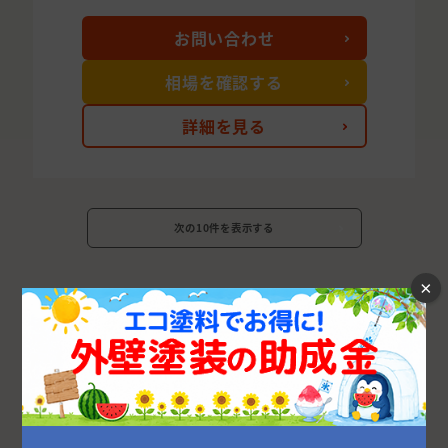
お問い合わせ
相場を確認する
詳細を見る
次の10件を表示する
×
大阪府の市区町村から外壁塗装業者を探す
大阪市
堺市
東大阪市
枚方市
豊中市
高槻市
吹田市
八尾市
寝屋川市