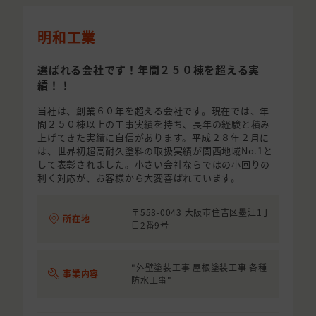
明和工業
選ばれる会社です！年間２５０棟を超える実
績！！
当社は、創業６０年を超える会社です。現在では、年
間２５０棟以上の工事実績を持ち、長年の経験と積み
上げてきた実績に自信があります。平成２８年２月に
は、世界初超高耐久塗料の取扱実績が関西地域No.1と
して表彰されました。小さい会社ならではの小回りの
利く対応が、お客様から大変喜ばれています。
〒558-0043 大阪市住吉区墨江1丁
所在地
目2番9号
"外壁塗装工事 屋根塗装工事 各種
事業内容
防水工事"