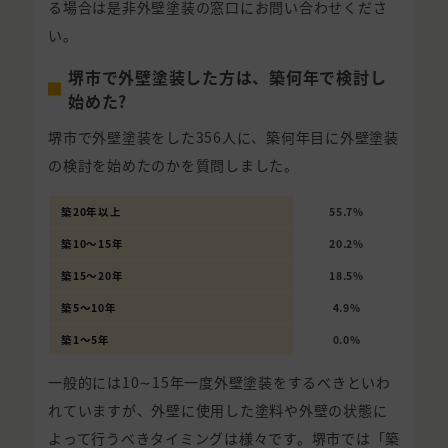
る場合は是非外壁塗装の窓口にお問い合わせくださ
い。
堺市で外壁塗装した方は、築何年で検討し
始めた?
堺市で外壁塗装をした356人に、築何年目に外壁塗装
の検討を始めたのかを質問しました。
築20年以上
55.7%
築10〜15年
20.2%
築15〜20年
18.5%
築5〜10年
4.9%
築1〜5年
0.0%
一般的には10∼15年一度外壁塗装をするべきといわ
れていますが、外壁に使用した塗料や外壁の状態に
よって行うべきタイミングは様々です。堺市では「築