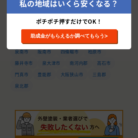
私の地域はいくら安くなる？
茨木市
和泉市
岸和田市
箕面市
羽曳野市
泉南郡
守口市
松原市
ポチポチ押すだけでOK！
河内長野市
大東市
池田市
泉佐野市
>
助成金がもらえるか調べてもらう
交野市
摂津市
富田林市
貝塚市
泉南市
阪南市
四條畷市
柏原市
藤井寺市
泉大津市
南河内郡
高石市
門真市
豊能郡
大阪狭山市
三島郡
泉北郡