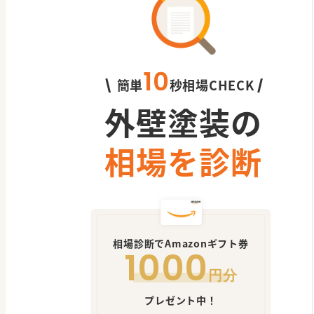
10
簡単
秒相場CHECK
\
/
外壁塗装の
相場を診断
相場診断でAmazonギフト券
1000
円分
プレゼント中！