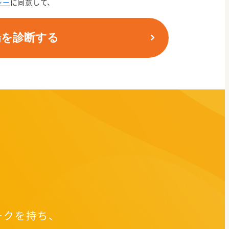
シー
に同意して、
場を診断する
ークを持ち、