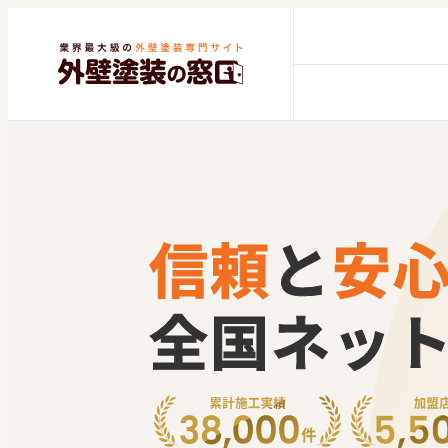
信頼
と
安
全国ネッ