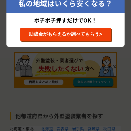
私の地域はいくら安くなる？
三戸郡
十和田市
五所川原市
平川市
北津軽郡
黒石市
つがる市
南津軽郡
ポチポチ押すだけでOK！
東津軽郡
中津軽郡
>
助成金がもらえるか調べてもらう
他都道府県から外壁塗装業者を探す
北海道・東北
北海道
青森県
岩手県
宮城県
秋田県