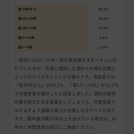
築20年以上
66.2%
築15〜20年
16.2%
築10〜15年
12.5%
築5〜10年
1.8%
築1〜5年
1.0%
一般的には10∼15年一度外壁塗装をするべきといわ
れていますが、外壁に使用した塗料や外壁の状態に
よって行うべきタイミングは様々です。青森県では
「築20年以上」が66.2%、「築15〜20年」が16.2%
で外壁塗装を検討したと回答しました。塗料の耐用
年数が過ぎたまま放置をしてしまうと、外壁塗装で
はすまずより高額な施工が必要になるケースもあり
ます。築年数が築20年以上を過ぎている場合は、お
早めに外壁塗装の窓口にご相談ください。