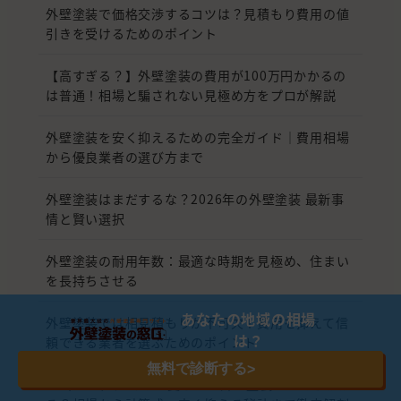
外壁塗装で価格交渉するコツは？見積もり費用の値
引きを受けるためのポイント
【高すぎる？】外壁塗装の費用が100万円かかるの
は普通！相場と騙されない見極め方をプロが解説
外壁塗装を安く抑えるための完全ガイド｜費用相場
から優良業者の選び方まで
外壁塗装はまだするな？2026年の外壁塗装 最新事
情と賢い選択
外壁塗装の耐用年数：最適な時期を見極め、住まい
を長持ちさせる
あなたの地域の相場
外壁塗装では相見積もりが不可欠！費用を抑えて信
は？
頼できる業者を選ぶためのポイント
無料で診断する
>
30坪の一戸建てを一変させる外壁塗装！いくらかか