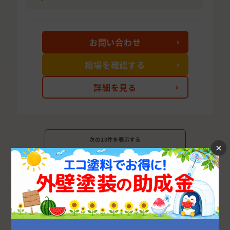
お問い合わせ
相場を確認する
詳細を見る
次の10件を表示する
×
青森県の市区町村から外壁塗装業者を探す
八戸市
青森市
弘前市
上北郡
三沢市