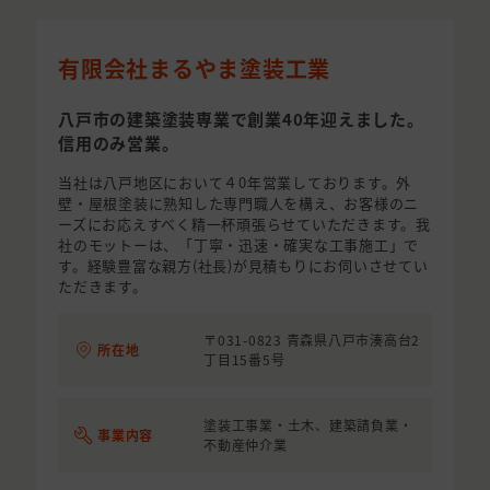
有限会社まるやま塗装工業
八戸市の建築塗装専業で創業40年迎えました。
信用のみ営業。
当社は八戸地区において４0年営業しております。外
壁・屋根塗装に熟知した専門職人を構え、お客様のニ
ーズにお応えすべく精一杯頑張らせていただきます。我
社のモットーは、「丁寧・迅速・確実な工事施工」で
す。経験豊富な親方(社長)が見積もりにお伺いさせてい
ただきます。
〒031-0823 青森県八戸市湊高台2
所在地
丁目15番5号
塗装工事業・土木、建築請負業・
事業内容
不動産仲介業