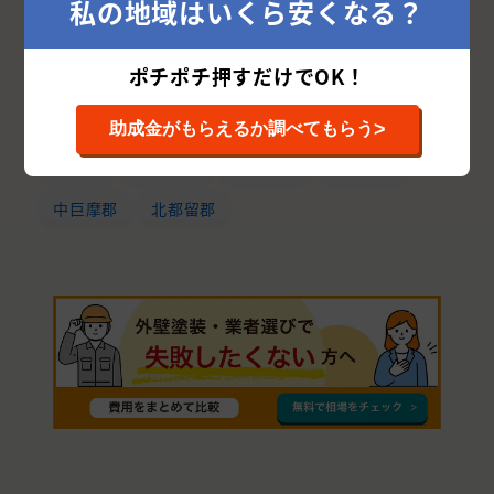
私の地域はいくら安くなる？
中央市
甲府市
北杜市
南都留郡
ポチポチ押すだけでOK！
南アルプス市
笛吹市
甲斐市
韮崎市
山梨市
富士吉田市
甲州市
都留市
>
助成金がもらえるか調べてもらう
大月市
西八代郡
南巨摩郡
上野原市
中巨摩郡
北都留郡