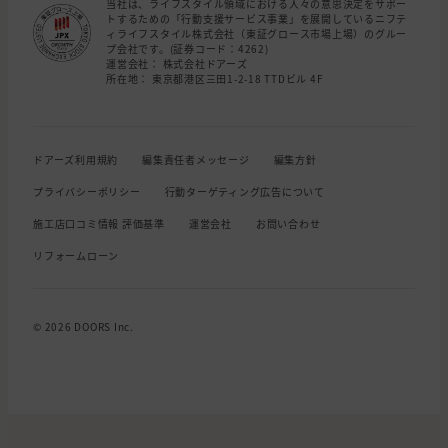
当社は、ライフスタイル領域における人々の意思決定をサポー
トするための「行動支援サービス事業」を展開しているニフテ
ィライフスタイル株式会社（東証グロース市場上場）のグルー
プ会社です。(証券コード：4262)
運営会社： 株式会社ドアーズ
所在地： 東京都港区三田1-2-18 TTDビル 4F
ドアーズ利用規約
編集責任者メッセージ
編集方針
プライバシーポリシー
行動ターゲティング広告について
施工店口コミ情報 評価基準
運営会社
お問い合わせ
リフォームローン
© 2026 DOORS Inc.