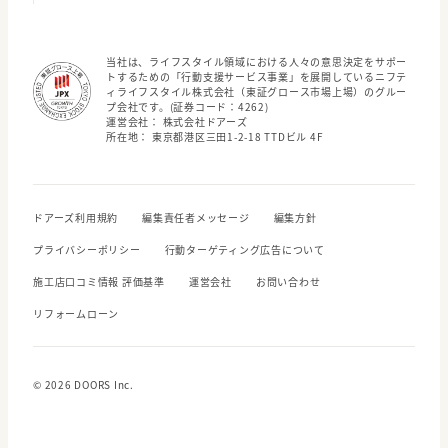
当社は、ライフスタイル領域における人々の意思決定をサポー
トするための「行動支援サービス事業」を展開しているニフテ
ィライフスタイル株式会社（東証グロース市場上場）のグルー
プ会社です。(証券コード：4262)
運営会社： 株式会社ドアーズ
所在地： 東京都港区三田1-2-18 TTDビル 4F
ドアーズ利用規約
編集責任者メッセージ
編集方針
プライバシーポリシー
行動ターゲティング広告について
施工店口コミ情報 評価基準
運営会社
お問い合わせ
リフォームローン
© 2026 DOORS Inc.