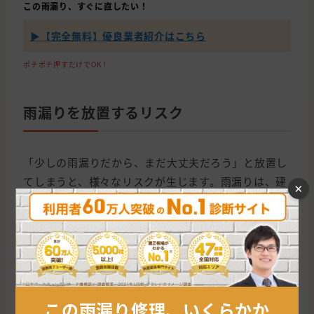
この雨漏り、すぐに直したい！
▶【完全無料】優良業者紹介はこちら
ポチポチ押すだけでOK！
雨漏りを放置するリスク
「少しの雨漏りだから、まだ大丈夫だろう」と放置し
てしまうと、様々なリスクが生じます。雨漏りは、建
×
物の寿命を縮めるだけでなく、住む人の健康にも悪影
響を及ぼす可能性があります。ここでは、雨漏りを放
置するリスクについて詳しく解説します。
建物への影響
この雨漏り修理、いくらかか