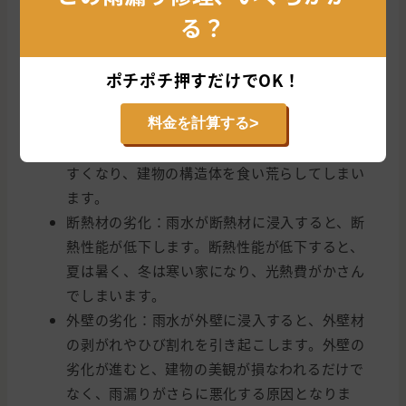
建物の構造体の腐食：雨水が建物内部に浸入す
る？
ると、柱や梁などの構造体を腐食させます。構
造体の腐食が進むと、建物の耐久性が低下し、
最悪の場合、倒壊の危険性も生じます。
ポチポチ押すだけでOK！
シロアリの発生：湿った木材は、シロアリにと
って格好の住処となります。雨漏りによって木
>
料金を計算する
材が湿った状態になると、シロアリが発生しや
すくなり、建物の構造体を食い荒らしてしまい
ます。
断熱材の劣化：雨水が断熱材に浸入すると、断
熱性能が低下します。断熱性能が低下すると、
夏は暑く、冬は寒い家になり、光熱費がかさん
でしまいます。
外壁の劣化：雨水が外壁に浸入すると、外壁材
の剥がれやひび割れを引き起こします。外壁の
劣化が進むと、建物の美観が損なわれるだけで
なく、雨漏りがさらに悪化する原因となりま