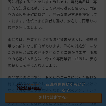
者に相談することをおすすめします。専門業者は、専
門的な知識と経験、そして専用の道具を使って、雨漏
りの原因を正確に特定し、最適な修理方法を提案して
くれます。信頼できる業者を選び、安心して雨漏りの
修理を任せましょう。
雨漏りは、放置すればするほど被害が拡大し、修繕費
用も高額になる傾向があります。早めの対処が、あな
たのお家と家族の健康を守ることに繋がります。雨漏
りの心配がある方は、今すぐ専門業者に相談し、安心
の暮らしを手に入れましょう。
外壁塗装の窓口では、お客様のニーズに合った優良な
施工加盟店をご紹介しております。雨漏り修理だけで
雨漏り修理いくらかか
る？
なく、外壁塗装や屋根塗装など、お家のメンテナンス
に関することなら何でもご相談ください。経験豊富な
無料で診断する
>
スタッフが、お客様のお悩みを解決するために、親身