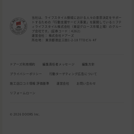
当社は、ライフスタイル領域における人々の意思決定をサポー
トするための「行動支援サービス事業」を展開しているニフテ
ィライフスタイル株式会社（東証グロース市場上場）のグルー
プ会社です。(証券コード：4262)
運営会社： 株式会社ドアーズ
所在地： 東京都港区三田1-2-18 TTDビル 4F
ドアーズ利用規約
編集責任者メッセージ
編集方針
プライバシーポリシー
行動ターゲティング広告について
施工店口コミ情報 評価基準
運営会社
お問い合わせ
リフォームローン
© 2026 DOORS Inc.