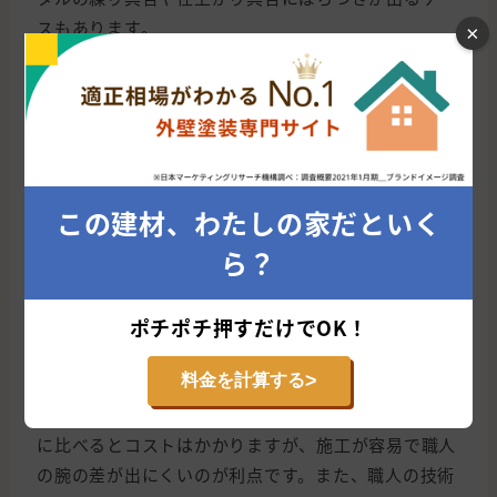
スもあります。
×
また施工に時間がかかりやすいため、現在では採用が
少なくなってきており、後述の乾式工法を利用するケ
ースが増えています。
乾式工法
この建材、わたしの家だといく
ら？
乾式工法は、下地パネルの上に接着剤で外壁タイルを
貼りつける新しい工法です。近年は技術革新が進み、
ポチポチ押すだけでOK！
接着剤の性能が向上してタイルが剥落しにくくなって
います。
>
料金を計算する
モルタルより高価な接着剤を使用するため、湿式工法
に比べるとコストはかかりますが、施工が容易で職人
の腕の差が出にくいのが利点です。また、職人の技術