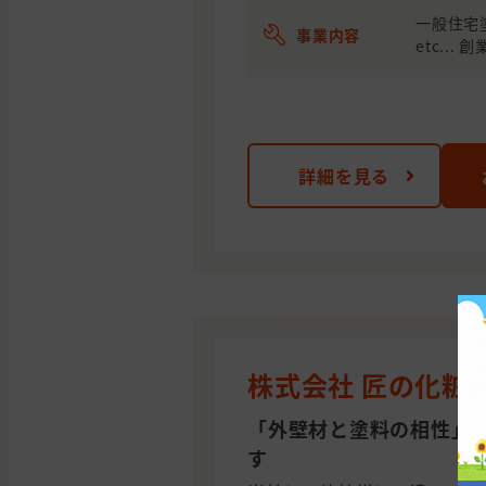
一般住宅
事業内容
etc... 
詳細を見る
株式会社 匠の化粧
「外壁材と塗料の相性」
す