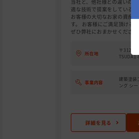
当社と、他社様との違いのひ
適な技術で提案をしていると
お客様の大切なお家の資産価
す。 お客様にご満足頂ける
ぜひ弊社におまかせください
〒312-0
所在地
TSUDA1-
建築塗装
事業内容
ング シ
詳細を見る