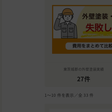
東茨城郡の外壁塗装実績
27件
1〜10
件を表示／全
33
件