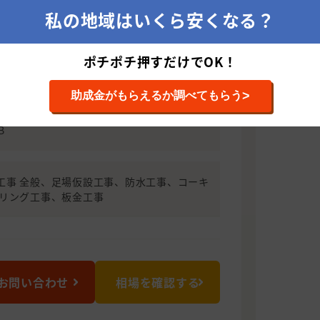
とつは、外壁材と塗料の相性を考え、最
私の地域はいくら安くなる？
いうことです。 「50年視点の塗装」で、
値を最高レベルに保つ提案をしていま
よう、誠心誠意対応させていただきます。
ポチポチ押すだけでOK！
ませ。
>
助成金がもらえるか調べてもらう
032 茨城県ひたちなか市津田2616-4 CASA
B
工事 全般、足場仮設工事、防水工事、コーキ
ーリング工事、板金工事
お問い合わせ
相場を確認する