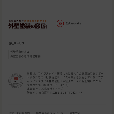
当社サービス
外壁塗装の窓口
外壁塗装の窓口 運営店舗
当社は、ライフスタイル領域における人々の意思決定をサポー
トするための「行動支援サービス事業」を展開しているニフテ
ィライフスタイル株式会社（東証グロース市場上場）のグルー
プ会社です。(証券コード：4262)
運営会社： 株式会社ドアーズ
所在地： 東京都港区三田1-2-18 TTDビル 4F
ドアーズ利用規約
編集責任者メッセージ
編集方針