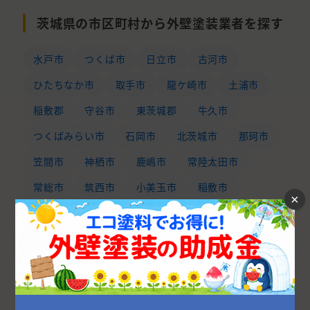
茨城県の市区町村から外壁塗装業者を探す
水戸市
つくば市
日立市
古河市
ひたちなか市
取手市
龍ケ崎市
土浦市
稲敷郡
守谷市
東茨城郡
牛久市
つくばみらい市
石岡市
北茨城市
那珂市
笠間市
神栖市
鹿嶋市
常陸太田市
常総市
筑西市
小美玉市
稲敷市
×
坂東市
猿島郡
桜川市
下妻市
鉾田市
常陸大宮市
高萩市
結城市
那珂郡
かすみがうら市
行方市
潮来市
北相馬郡
結城郡
久慈郡