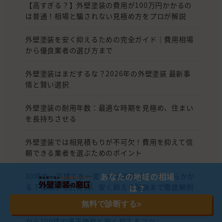
【高すぎる？】外壁塗装の費用が100万円かかるの
は普通！相場と騙されない見極め方をプロが解説
外壁塗装を安く抑えるための完全ガイド｜費用相場
から優良業者の選び方まで
外壁塗装はまだするな？2026年の外壁塗装 最新事
情と賢い選択
外壁塗装の耐用年数：最適な時期を見極め、住まい
を長持ちさせる
外壁塗装では相見積もりが不可欠！費用を抑えて信
頼できる業者を選ぶためのポイント
あなたの地域の相場
30坪の一戸建てを一変させる外壁塗装！いくらかか
る？相場から計算式、安く抑える秘訣まで徹底解剖
は？
無料で診断する
>
【2026年版】外壁塗装の費用相場はいくら？10坪
から100坪の適正価格と安く抑えるコツ