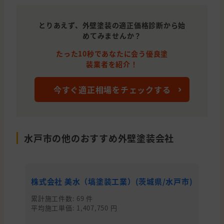
とりあえず、外壁塗装の適正価格診断から始
めてみませんか？
たった10秒であなたに会う優良塗
装業者を紹介！
今すぐ適正相場をチェックする
水戸市の他のおすすめ外壁塗装会社
株式会社 美水（塙塗装工業）(茨城県/水戸市)
有
累計施工件数: 69 件
累
平均施工単価: 1,407,750 円
平均