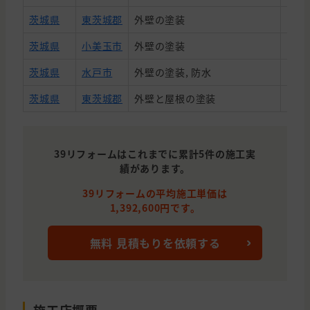
茨城県
東茨城郡
外壁の塗装
1,4
茨城県
小美玉市
外壁の塗装
1,1
茨城県
水戸市
外壁の塗装, 防水
1,2
茨城県
東茨城郡
外壁と屋根の塗装
1,7
39リフォームはこれまでに累計5件の施工実
績があります。
39リフォームの平均施工単価は
1,392,600円です。
無料 見積もりを依頼する