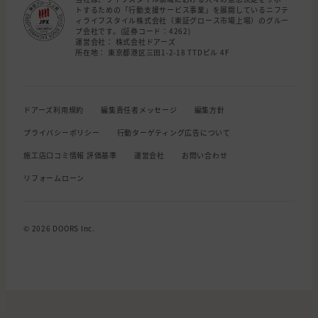
トするための「行動支援サービス事業」を展開しているニフテ
ィライフスタイル株式会社（東証グロース市場上場）のグルー
プ会社です。(証券コード：4262)
運営会社： 株式会社ドアーズ
所在地： 東京都港区三田1-2-18 TTDビル 4F
ドアーズ利用規約
編集責任者メッセージ
編集方針
プライバシーポリシー
行動ターゲティング広告について
施工店口コミ情報 評価基準
運営会社
お問い合わせ
リフォームローン
© 2026 DOORS Inc.