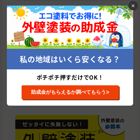
×
茨城県の他の市区町村から外壁塗装会社を
探す
水戸市
つくば市
日立市
古河市
ひたちなか市
取手市
龍ケ崎市
土浦市
稲敷郡
守谷市
東茨城郡
牛久市
私の地域はいくら安くなる？
つくばみらい市
石岡市
北茨城市
那珂市
笠間市
神栖市
鹿嶋市
常陸太田市
常総市
筑西市
小美玉市
ポチポチ押すだけでOK！
稲敷市
坂東市
猿島郡
桜川市
下妻市
鉾田市
常陸大宮市
高萩市
結城市
那珂郡
かすみがうら市
>
助成金がもらえるか調べてもらう
行方市
潮来市
北相馬郡
結城郡
久慈郡