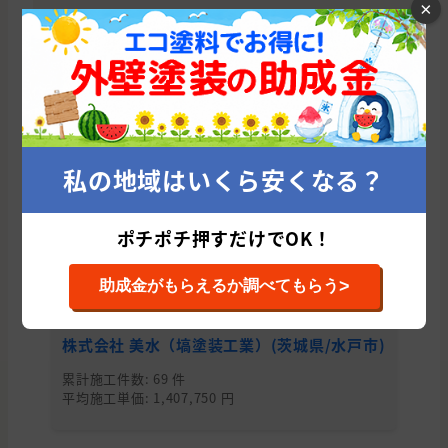
×
とりあえず、外壁塗装の適正価格診断から始
めてみませんか？
たった10秒であなたに会う優良塗
装業者を紹介！
今すぐ適正相場をチェックする
私の地域はいくら安くなる？
ポチポチ押すだけでOK！
ひたちなか市の他のおすすめ外壁塗装会社
>
助成金がもらえるか調べてもらう
株式会社 美水（塙塗装工業）(茨城県/水戸市)
有
累計施工件数: 69 件
累
平均施工単価: 1,407,750 円
平均