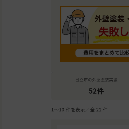
日立市の外壁塗装実績
52件
1〜10
件を表示／全
22
件