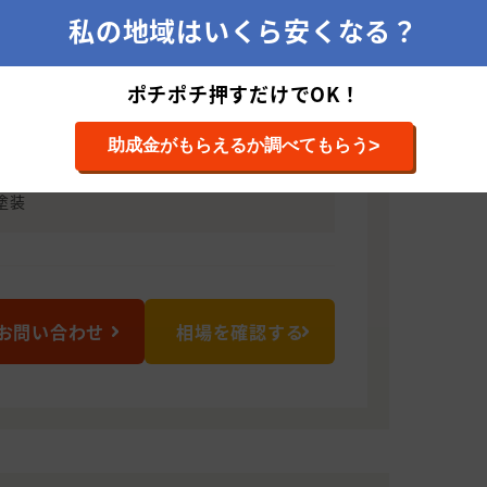
年営業しております。 豊かな経験、確かな
私の地域はいくら安くなる？
ーズにお応えすべく精一杯頑張らせてい
ポチポチ押すだけでOK！
1544 茨城県北茨城市磯原町上相田839-50
>
助成金がもらえるか調べてもらう
塗装
お問い合わせ
相場を確認する