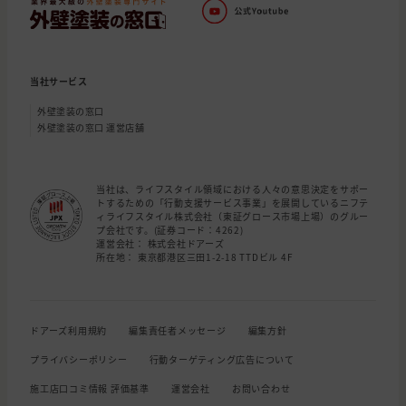
当社サービス
外壁塗装の窓口
外壁塗装の窓口 運営店舗
当社は、ライフスタイル領域における人々の意思決定をサポー
トするための「行動支援サービス事業」を展開しているニフテ
ィライフスタイル株式会社（東証グロース市場上場）のグルー
プ会社です。(証券コード：4262)
運営会社： 株式会社ドアーズ
所在地： 東京都港区三田1-2-18 TTDビル 4F
ドアーズ利用規約
編集責任者メッセージ
編集方針
プライバシーポリシー
行動ターゲティング広告について
施工店口コミ情報 評価基準
運営会社
お問い合わせ