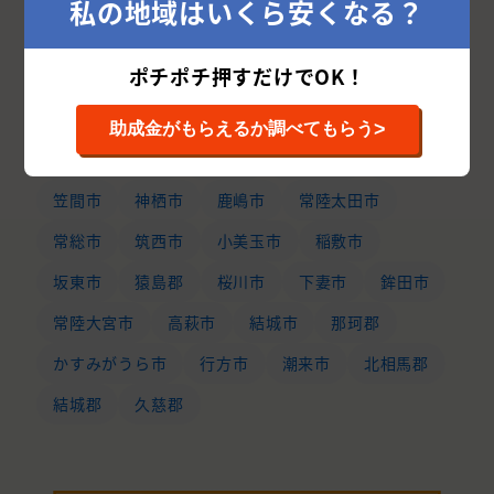
私の地域はいくら安くなる？
水戸市
つくば市
日立市
古河市
ポチポチ押すだけでOK！
ひたちなか市
取手市
龍ケ崎市
土浦市
稲敷郡
守谷市
東茨城郡
牛久市
>
助成金がもらえるか調べてもらう
つくばみらい市
石岡市
北茨城市
那珂市
笠間市
神栖市
鹿嶋市
常陸太田市
常総市
筑西市
小美玉市
稲敷市
坂東市
猿島郡
桜川市
下妻市
鉾田市
常陸大宮市
高萩市
結城市
那珂郡
かすみがうら市
行方市
潮来市
北相馬郡
結城郡
久慈郡