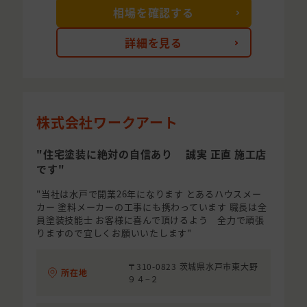
相場を確認する
詳細を見る
株式会社ワークアート
"住宅塗装に絶対の自信あり 誠実 正直 施工店
です"
"当社は水戸で開業26年になります とあるハウスメー
カー 塗料メーカーの工事にも携わっています 職長は全
員塗装技能士 お客様に喜んで頂けるよう 全力で頑張
りますので宜しくお願いいたします"
〒310-0823 茨城県水戸市東大野
所在地
９４−２