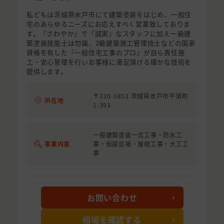
私どもは茨城県水戸市にて建築塗装をはじめ、一般住
宅のあらゆるニーズにお応えすべく営業致しておりま
す。『さわやか』で『誠実』なスタッフに加え一級建
築塗装技能士は勿論、2級建築施工管理技士などの国家
資格を有した『一般住宅工事のプロ』が自ら責任施
工・安心管理を行いお客様に満足頂ける確かな技術を
提供します。
〒310-0853 茨城県水戸市平須町
所在地
1-393
一般建築塗装一式工事・防水工
事業内容
事・仮設足場・屋根工事・大工工
事
お問い合わせ
相場を確認する