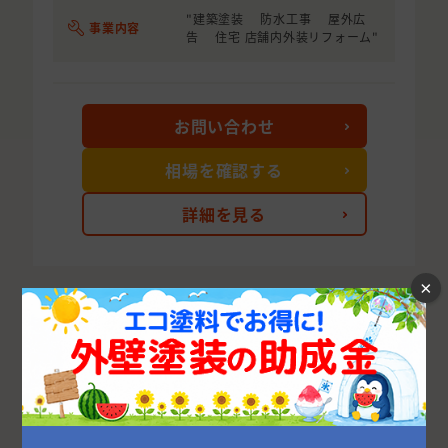
"建築塗装 防水工事 屋外広
事業内容
告 住宅 店舗内外装リフォーム"
お問い合わせ
相場を確認する
詳細を見る
×
次の10件を表示する
茨城県の市区町村から外壁塗装業者を探す