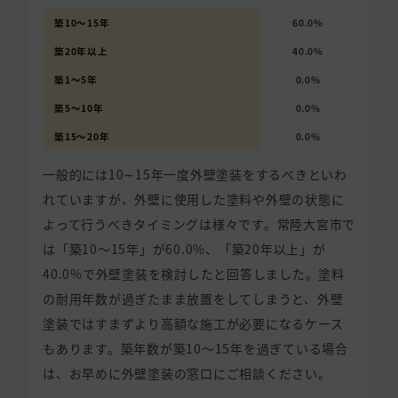
築10〜15年
60.0%
築20年以上
40.0%
築1〜5年
0.0%
築5〜10年
0.0%
築15〜20年
0.0%
一般的には10∼15年一度外壁塗装をするべきといわ
れていますが、外壁に使用した塗料や外壁の状態に
よって行うべきタイミングは様々です。常陸大宮市で
は「築10〜15年」が60.0%、「築20年以上」が
40.0%で外壁塗装を検討したと回答しました。塗料
の耐用年数が過ぎたまま放置をしてしまうと、外壁
塗装ではすまずより高額な施工が必要になるケース
もあります。築年数が築10〜15年を過ぎている場合
は、お早めに外壁塗装の窓口にご相談ください。