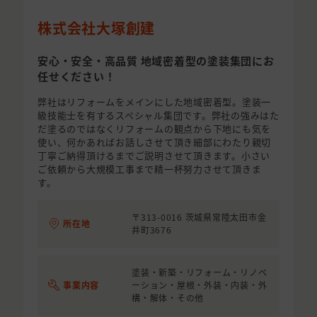
株式会社大塚創建
安心・安全・高品質 地域密着型の塗装集団にお
任せください！
弊社はリフォームをメインにした地域密着型。塗装一
級技能士を有するスペシャル集団です。弊社の強みはた
だ塗るのではなくリフォームの観点から下地にも気を
使い、何かあればお話しさせて頂き細部にわたり親切
丁寧ご納得頂けるまでご説明させて頂きます。小さい
ご依頼から大規模工事まで精一杯努力させて頂きま
す。
〒313-0016 茨城県常陸太田市金
所在地
井町3676
塗装・新築・リフォーム・リノベ
事業内容
ーション・屋根・外装・内装・外
構・解体・その他