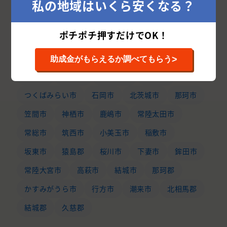
私の地域はいくら安くなる？
茨城県の市区町村から外壁塗装業者を探す
ポチポチ押すだけでOK！
水戸市
つくば市
日立市
古河市
ひたちなか市
取手市
龍ケ崎市
土浦市
>
助成金がもらえるか調べてもらう
稲敷郡
守谷市
東茨城郡
牛久市
つくばみらい市
石岡市
北茨城市
那珂市
笠間市
神栖市
鹿嶋市
常陸太田市
常総市
筑西市
小美玉市
稲敷市
坂東市
猿島郡
桜川市
下妻市
鉾田市
常陸大宮市
高萩市
結城市
那珂郡
かすみがうら市
行方市
潮来市
北相馬郡
結城郡
久慈郡