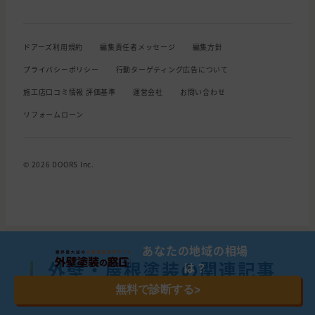
ドアーズ利用規約
編集責任者メッセージ
編集方針
プライバシーポリシー
行動ターゲティング広告について
施工店口コミ情報 評価基準
運営会社
お問い合わせ
リフォームローン
© 2026 DOORS Inc.
あなたの地域の相場
外壁・屋根塗装の関連記事
は？
無料で診断する
>