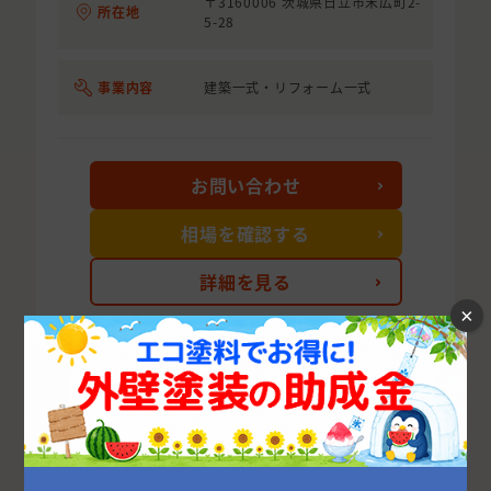
〒3160006 茨城県日立市末広町2-
所在地
5-28
事業内容
建築一式・リフォーム一式
お問い合わせ
相場を確認する
詳細を見る
×
次の10件を表示する