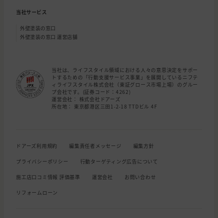
当社サービス
外壁塗装の窓口
外壁塗装の窓口 運営店舗
当社は、ライフスタイル領域における人々の意思決定をサポー
トするための「行動支援サービス事業」を展開しているニフテ
ィライフスタイル株式会社（東証グロース市場上場）のグルー
プ会社です。(証券コード：4262)
運営会社： 株式会社ドアーズ
所在地： 東京都港区三田1-2-18 TTDビル 4F
ドアーズ利用規約
編集責任者メッセージ
編集方針
プライバシーポリシー
行動ターゲティング広告について
施工店口コミ情報 評価基準
運営会社
お問い合わせ
リフォームローン