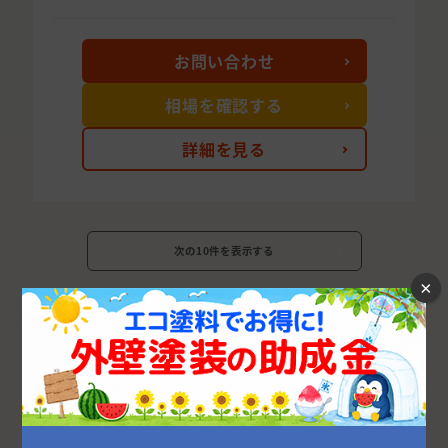
お問い合わせ
相場を確認する
詳細を見る
次の10件を表示する
×
茨城県の市区町村から外壁塗装業者を探す
水戸市
つくば市
日立市
古河市