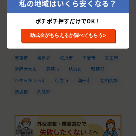
私の地域はいくら安くなる？
ひたちなか市
取手市
龍ケ崎市
土浦市
稲敷郡
守谷市
東茨城郡
牛久市
ポチポチ押すだけでOK！
つくばみらい市
石岡市
北茨城市
那珂市
笠間市
神栖市
鹿嶋市
常陸太田市
>
助成金がもらえるか調べてもらう
常総市
筑西市
小美玉市
稲敷市
坂東市
猿島郡
桜川市
下妻市
鉾田市
常陸大宮市
高萩市
結城市
那珂郡
かすみがうら市
行方市
潮来市
北相馬郡
結城郡
久慈郡