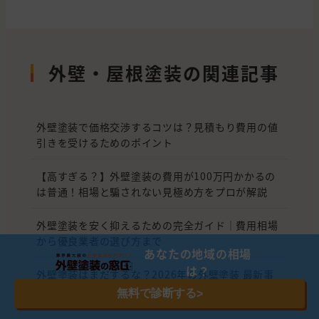
外壁・屋根塗装の関連記事
外壁塗装で価格交渉するコツは？見積もり費用の値
引きを受けるためのポイント
【高すぎる？】外壁塗装の費用が100万円かかるの
は普通！相場と騙されない見極め方をプロが解説
外壁塗装を安く抑えるための完全ガイド｜費用相場
から優良業者の選び方まで
あなたの地域の相場
は？
外壁塗装はまだするな？2026年の外壁塗装 最新事
情と賢い選択
無料で診断する
>