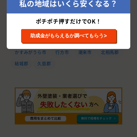
私の地域はいくら安くなる？
笠間市
神栖市
鹿嶋市
常陸太田市
常総市
筑西市
小美玉市
稲敷市
ポチポチ押すだけでOK！
坂東市
猿島郡
桜川市
下妻市
鉾田市
>
助成金がもらえるか調べてもらう
常陸大宮市
高萩市
結城市
那珂郡
かすみがうら市
行方市
潮来市
北相馬郡
結城郡
久慈郡