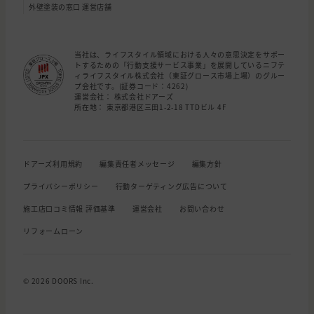
外壁塗装の窓口 運営店舗
当社は、ライフスタイル領域における人々の意思決定をサポー
トするための「行動支援サービス事業」を展開しているニフテ
ィライフスタイル株式会社（東証グロース市場上場）のグルー
プ会社です。(証券コード：4262)
運営会社： 株式会社ドアーズ
所在地： 東京都港区三田1-2-18 TTDビル 4F
ドアーズ利用規約
編集責任者メッセージ
編集方針
プライバシーポリシー
行動ターゲティング広告について
施工店口コミ情報 評価基準
運営会社
お問い合わせ
リフォームローン
© 2026 DOORS Inc.