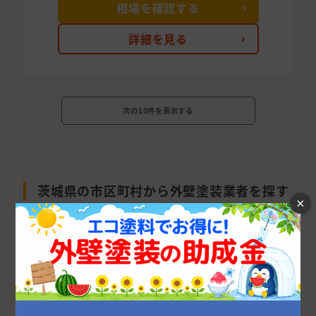
相場を確認する
詳細を見る
次の10件を表示する
茨城県の市区町村から外壁塗装業者を探す
×
水戸市
つくば市
日立市
古河市
ひたちなか市
取手市
龍ケ崎市
土浦市
稲敷郡
守谷市
東茨城郡
牛久市
つくばみらい市
石岡市
北茨城市
那珂市