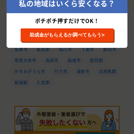
私の地域はいくら安くなる？
稲敷郡
守谷市
東茨城郡
牛久市
つくばみらい市
石岡市
北茨城市
那珂市
ポチポチ押すだけでOK！
笠間市
神栖市
鹿嶋市
常陸太田市
>
助成金がもらえるか調べてもらう
常総市
筑西市
小美玉市
稲敷市
坂東市
猿島郡
桜川市
下妻市
鉾田市
常陸大宮市
高萩市
結城市
那珂郡
かすみがうら市
行方市
潮来市
北相馬郡
結城郡
久慈郡