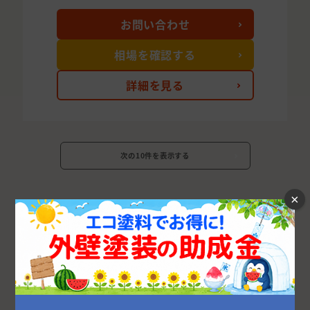
お問い合わせ
相場を確認する
詳細を見る
次の10件を表示する
×
茨城県の市区町村から外壁塗装業者を探す
水戸市
つくば市
日立市
古河市
ひたちなか市
取手市
龍ケ崎市
土浦市