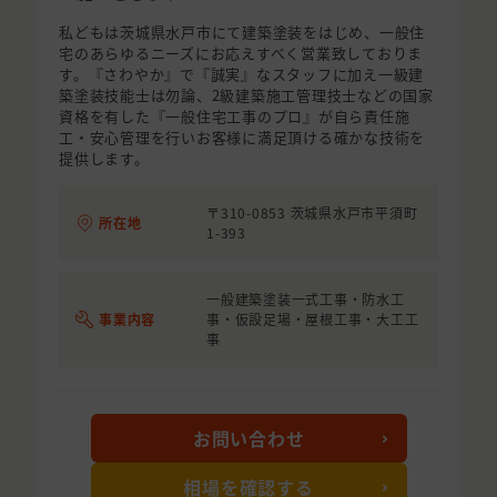
私どもは茨城県水戸市にて建築塗装をはじめ、一般住
宅のあらゆるニーズにお応えすべく営業致しておりま
す。『さわやか』で『誠実』なスタッフに加え一級建
築塗装技能士は勿論、2級建築施工管理技士などの国家
資格を有した『一般住宅工事のプロ』が自ら責任施
工・安心管理を行いお客様に満足頂ける確かな技術を
提供します。
〒310-0853 茨城県水戸市平須町
所在地
1-393
一般建築塗装一式工事・防水工
事業内容
事・仮設足場・屋根工事・大工工
事
お問い合わせ
相場を確認する