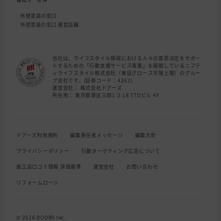
外壁塗装の窓口
外壁塗装の窓口 運営店舗
当社は、ライフスタイル領域における人々の意思決定をサポー
トするための「行動支援サービス事業」を展開しているニフテ
ィライフスタイル株式会社（東証グロース市場上場）のグルー
プ会社です。(証券コード：4262)
運営会社： 株式会社ドアーズ
所在地： 東京都港区三田1-2-18 TTDビル 4F
ドアーズ利用規約
編集責任者メッセージ
編集方針
プライバシーポリシー
行動ターゲティング広告について
施工店口コミ情報 評価基準
運営会社
お問い合わせ
リフォームローン
© 2026 DOORS Inc.