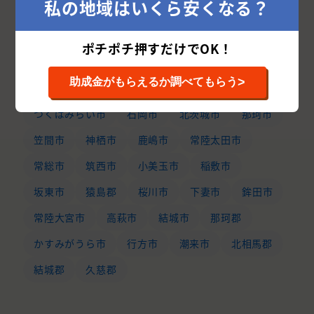
私の地域はいくら安くなる？
水戸市
つくば市
日立市
古河市
ポチポチ押すだけでOK！
ひたちなか市
取手市
龍ケ崎市
土浦市
>
助成金がもらえるか調べてもらう
稲敷郡
守谷市
東茨城郡
牛久市
つくばみらい市
石岡市
北茨城市
那珂市
笠間市
神栖市
鹿嶋市
常陸太田市
常総市
筑西市
小美玉市
稲敷市
坂東市
猿島郡
桜川市
下妻市
鉾田市
常陸大宮市
高萩市
結城市
那珂郡
かすみがうら市
行方市
潮来市
北相馬郡
結城郡
久慈郡