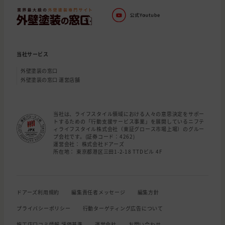
当社サービス
外壁塗装の窓口
外壁塗装の窓口 運営店舗
当社は、ライフスタイル領域における人々の意思決定をサポー
トするための「行動支援サービス事業」を展開しているニフテ
ィライフスタイル株式会社（東証グロース市場上場）のグルー
プ会社です。(証券コード：4262)
運営会社： 株式会社ドアーズ
所在地： 東京都港区三田1-2-18 TTDビル 4F
ドアーズ利用規約
編集責任者メッセージ
編集方針
プライバシーポリシー
行動ターゲティング広告について
施工店口コミ情報 評価基準
運営会社
お問い合わせ