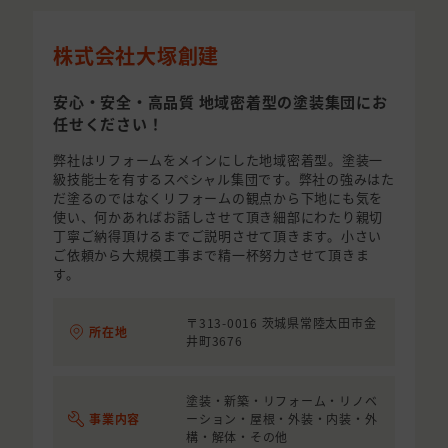
株式会社大塚創建
安心・安全・高品質 地域密着型の塗装集団にお
任せください！
弊社はリフォームをメインにした地域密着型。塗装一
級技能士を有するスペシャル集団です。弊社の強みはた
だ塗るのではなくリフォームの観点から下地にも気を
使い、何かあればお話しさせて頂き細部にわたり親切
丁寧ご納得頂けるまでご説明させて頂きます。小さい
ご依頼から大規模工事まで精一杯努力させて頂きま
す。
〒313-0016 茨城県常陸太田市金
所在地
井町3676
塗装・新築・リフォーム・リノベ
事業内容
ーション・屋根・外装・内装・外
構・解体・その他