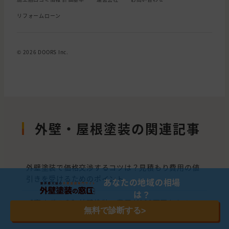
リフォームローン
© 2026 DOORS Inc.
外壁・屋根塗装の関連記事
外壁塗装で価格交渉するコツは？見積もり費用の値
引きを受けるためのポイント
あなたの地域の相場
は？
【高すぎる？】外壁塗装の費用が100万円かかるの
無料で診断する
>
は普通！相場と騙されない見極め方をプロが解説