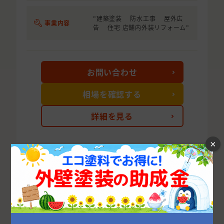
"建築塗装 防水工事 屋外広
事業内容
告 住宅 店舗内外装リフォーム"
お問い合わせ
相場を確認する
詳細を見る
×
次の10件を表示する
茨城県の市区町村から外壁塗装業者を探す