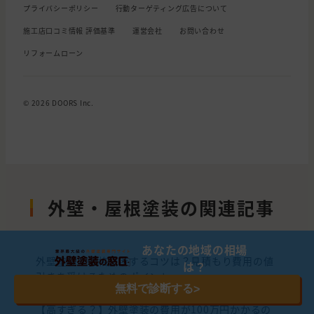
プライバシーポリシー
行動ターゲティング広告について
施工店口コミ情報 評価基準
運営会社
お問い合わせ
リフォームローン
© 2026 DOORS Inc.
外壁・屋根塗装の関連記事
あなたの地域の相場
外壁塗装で価格交渉するコツは？見積もり費用の値
は？
引きを受けるためのポイント
無料で診断する
>
【高すぎる？】外壁塗装の費用が100万円かかるの