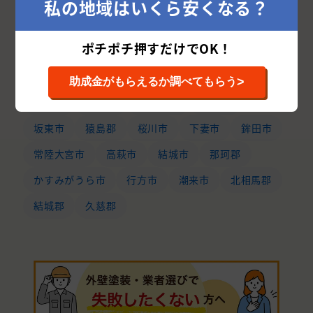
私の地域はいくら安くなる？
稲敷郡
守谷市
東茨城郡
牛久市
ポチポチ押すだけでOK！
つくばみらい市
石岡市
北茨城市
那珂市
笠間市
神栖市
鹿嶋市
常陸太田市
>
助成金がもらえるか調べてもらう
常総市
筑西市
小美玉市
稲敷市
坂東市
猿島郡
桜川市
下妻市
鉾田市
常陸大宮市
高萩市
結城市
那珂郡
かすみがうら市
行方市
潮来市
北相馬郡
結城郡
久慈郡