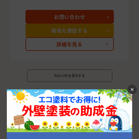
お問い合わせ
相場を確認する
詳細を見る
次の10件を表示する
×
茨城県の市区町村から外壁塗装業者を探す
水戸市
つくば市
日立市
古河市
ひたちなか市
取手市
龍ケ崎市
土浦市