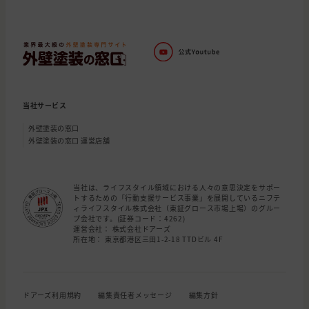
当社サービス
外壁塗装の窓口
外壁塗装の窓口 運営店舗
当社は、ライフスタイル領域における人々の意思決定をサポー
トするための「行動支援サービス事業」を展開しているニフテ
ィライフスタイル株式会社（東証グロース市場上場）のグルー
プ会社です。(証券コード：4262)
運営会社： 株式会社ドアーズ
所在地： 東京都港区三田1-2-18 TTDビル 4F
ドアーズ利用規約
編集責任者メッセージ
編集方針