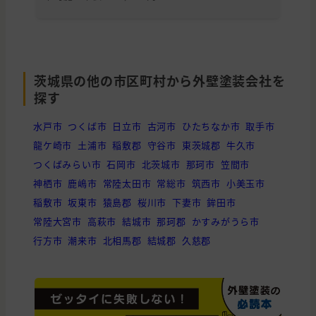
茨城県の他の市区町村から外壁塗装会社を
探す
水戸市
つくば市
日立市
古河市
ひたちなか市
取手市
龍ケ崎市
土浦市
稲敷郡
守谷市
東茨城郡
牛久市
つくばみらい市
石岡市
北茨城市
那珂市
笠間市
神栖市
鹿嶋市
常陸太田市
常総市
筑西市
小美玉市
稲敷市
坂東市
猿島郡
桜川市
下妻市
鉾田市
常陸大宮市
高萩市
結城市
那珂郡
かすみがうら市
行方市
潮来市
北相馬郡
結城郡
久慈郡