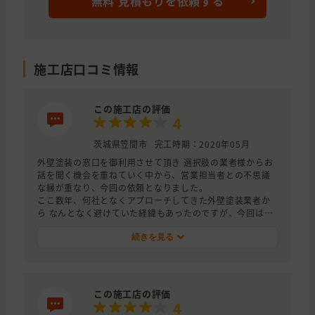
無料 見積もりを依頼する
施工店口コミ情報
この施工店の評価
4
茨城県笠間市
完工時期：2020年05月
外壁塗装の窓口を御利用させて頂き 選択肢の業者様からお
話を聞く機会を重ねていく中から、営業担当者との不思議
な縁が重なり、今回の依頼となりました。
ここ数年、何社となくアプローチしてきた外壁塗装業者か
ら なんとなく避けていた経緯もあったのですが、今回は本
腰を入れて施工に踏み切りました。それと一番の決め手
は…外壁診断をして頂いた際に営業担当者から【火災保険
続きを見る
の申請で補修工事ができる権利があり 今まで何件も保険対
象にした実績がある】…との心強いお話で、こちらに決め
た経緯もございます。
この施工店の評価
保険対象については…今も審査中との事で連絡待ちの状態
4
で あまり期待できない様で、残念に思っている今日この頃