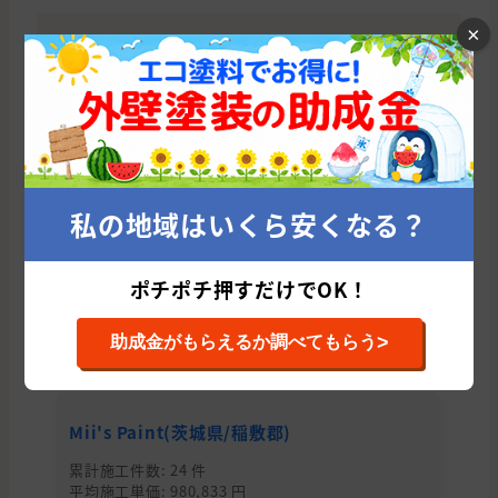
×
とりあえず、外壁塗装の適正価格診断から始
めてみませんか？
たった10秒であなたに会う優良塗
装業者を紹介！
今すぐ適正相場をチェックする
私の地域はいくら安くなる？
ポチポチ押すだけでOK！
かすみがうら市の他のおすすめ外壁塗装会
社
>
助成金がもらえるか調べてもらう
Mii's Paint(茨城県/稲敷郡)
株
累計施工件数: 24 件
累
平均施工単価: 980,833 円
平均