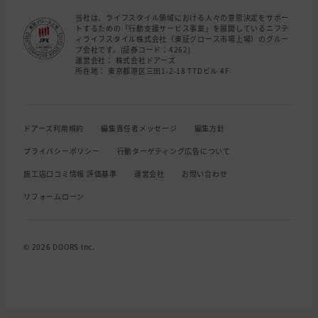
当社は、ライフスタイル領域における人々の意思決定をサポー
トするための「行動支援サービス事業」を展開しているニフテ
ィライフスタイル株式会社（東証グロース市場上場）のグルー
プ会社です。(証券コード：4262)
運営会社： 株式会社ドアーズ
所在地： 東京都港区三田1-2-18 TTDビル 4F
ドアーズ利用規約
編集責任者メッセージ
編集方針
プライバシーポリシー
行動ターゲティング広告について
施工店口コミ情報 評価基準
運営会社
お問い合わせ
リフォームローン
© 2026 DOORS Inc.