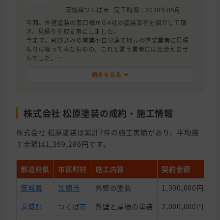
です。
茨城県つくば市
完工時期：2020年05月
今回、外壁塗装の窓口様から4社の塗装業者を紹介して頂
き、見積りを取る事にしました。
今まで、飛び込みの営業や自分達で地元の塗装業者に見積
もりは取ってみたものの、これと言う業者には出会えませ
んでした。
外壁塗装の窓口様から紹介して頂いた４社の塗装業者は
皆、塗装の種類や今の外壁に合う塗料など色々と丁寧に説
続きを見る
明してくれました。
中でも、契約した松原塗装様は説明に説得力が有り、自分
達が色々な質問をしても嫌な顔をせずに丁寧に説明してく
株式会社 松原塗装の成約・施工情報
れました。
松原塗装様から提案頂いた塗料を妻がとても気に入った事
と、外壁塗装に10年保証がある事、社長さんや営業さんと
株式会社 松原塗装は累計7件の施工実績があり、平均施
の相性も良く、松原塗装様で施工する事に決めました。
工金額は1,369,286円です。
都道府県
市区町村
施工内容
契約金額
築
茨城県
笠間市
外壁の塗装
1,300,000円
2
茨城県
つくば市
外壁と屋根の塗装
2,000,000円
1