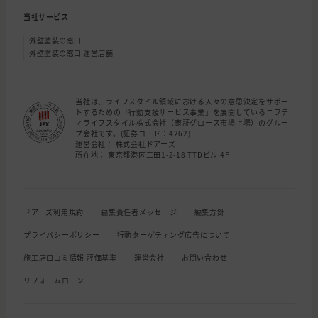
当社サービス
外壁塗装の窓口
外壁塗装の窓口 運営店舗
当社は、ライフスタイル領域における人々の意思決定をサポー
トするための「行動支援サービス事業」を展開しているニフテ
ィライフスタイル株式会社（東証グロース市場上場）のグルー
プ会社です。(証券コード：4262)
運営会社： 株式会社ドアーズ
所在地： 東京都港区三田1-2-18 TTDビル 4F
ドアーズ利用規約
編集責任者メッセージ
編集方針
プライバシーポリシー
行動ターゲティング広告について
施工店口コミ情報 評価基準
運営会社
お問い合わせ
リフォームローン