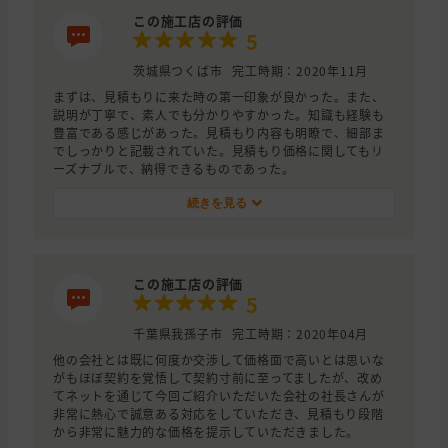
この施工店の評価
5
茨城県つくば市
完工時期：2020年11月
まずは、見積もりに来た時の第一印象が良かった。また、
説明が丁寧で、素人でも分かりやすかった。知識も経験も
豊富である感じがあった。見積もり内容も明瞭で、細部ま
でしっかりと記載されていた。見積もり価格に関してもリ
ーズナブルで、納得できるものであった。
続きを見る
この施工店の評価
5
千葉県我孫子市
完工時期：2020年04月
他の会社とは既に何度か交渉して価格面で高いとは思いな
がもほぼ契約を覚悟して契約寸前に至ってましたが、改め
てネットを通じて今回ご紹介いただいた会社の社長さんが
非常に熱心で誠意ある対応をしていただき、見積もり段階
から非常に魅力的な価格を提示していただきました。