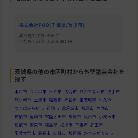
株式会社POD(千葉県/富里市)
M
累計施工件数: 466 件
累
平均施工単価: 1,209,881 円
平均
茨城県の他の市区町村から外壁塗装会社を
探す
水戸市
つくば市
日立市
古河市
ひたちなか市
取手市
龍ケ崎市
土浦市
稲敷郡
守谷市
東茨城郡
牛久市
つくばみらい市
石岡市
北茨城市
那珂市
笠間市
神栖市
鹿嶋市
常陸太田市
常総市
筑西市
小美玉市
稲敷市
坂東市
猿島郡
桜川市
下妻市
鉾田市
常陸大宮市
高萩市
結城市
那珂郡
かすみがうら市