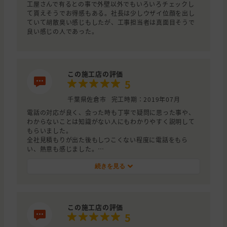
工屋さんで有るとの事で外壁以外でもいろいろチェックし
て貰えそうでお得感もある。社長は少しウザイ位顔を出し
ていて胡散臭い感じもしたが、工事担当者は真面目そうで
良い感じの人であった。
この施工店の評価
5
千葉県佐倉市
完工時期：2019年07月
電話の対応が良く、会った時も丁寧で疑問に思った事や、
わからないことは知識がない人にもわかりやすく説明して
もらいました。
全社見積もりが出た後もしつこくない程度に電話をもら
い、熱意も感じました。
また何か困ったことがあれば椎名環境開発さんに相談した
いです。
続きを見る
この施工店の評価
5