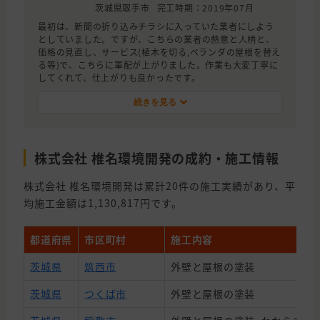
茨城県取手市
完工時期：2019年07月
最初は、新聞の折り込みチラシに入っていた業者にしよう
としていました。ですが、こちらの業者の熱意と人柄と、
価格の見直し、サービス(植木を切る,ベランダの屋根を替え
る等)で、こちらに軍配が上がりました。作業も大変丁寧に
してくれて、仕上がりも良かったです。
続きを見る
株式会社 椎名環境開発 の成約・施工情報
株式会社 椎名環境開発 は累計20件の施工実績があり、平
均施工金額は1,130,817円です。
都道府県
市区町村
施工内容
茨城県
筑西市
外壁と屋根の塗装
茨城県
つくば市
外壁と屋根の塗装