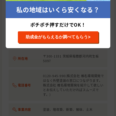
茨城県
牛久市
外壁の塗装, 雨漏り・防水, 
単価は1,130,817円です。
私の地域はいくら安くなる？
茨城県
守谷市
外壁の塗装
無料 見積もりを依頼する
茨城県
常総市
外壁の塗装, 雨漏り・防水
ポチポチ押すだけでOK！
千葉県
佐倉市
外壁と屋根の塗装, わからない
>
助成金がもらえるか調べてもらう
茨城県
つくば市
外壁と屋根の塗装
施工店概要
茨城県
取手市
外壁の塗装
〒300-1331 茨城県稲敷郡河内町生板
所在地
5097
0120-945-990(株式会社 椎名環境開発 で
はなく外壁塗装の窓口につながります。
電話番号
株式会社 椎名環境開発 を紹介して欲しい
とお伝えしていただければスムーズで
す。)
事業内容
塗装、増改築、新築、解体、土木