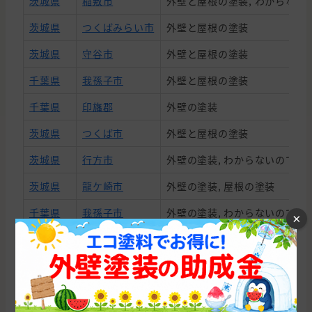
茨城県
稲敷市
外壁と屋根の塗装, わからない
茨城県
つくばみらい市
外壁と屋根の塗装
茨城県
守谷市
外壁と屋根の塗装
千葉県
我孫子市
外壁と屋根の塗装
千葉県
印旛郡
外壁の塗装
茨城県
つくば市
外壁と屋根の塗装
茨城県
行方市
外壁の塗装, わからないので相
茨城県
龍ケ崎市
外壁の塗装, 屋根の塗装
千葉県
我孫子市
外壁の塗装, わからないので相
×
千葉県
印西市
外壁と屋根の塗装
千葉県
香取市
外壁の塗装, 雨漏り・防水
株式会社 椎名環境開発 はこれまでに累計20件
の施工実績があります。
茨城県
取手市
外壁の塗装, わからないので相
株式会社 椎名環境開発 の平均施工