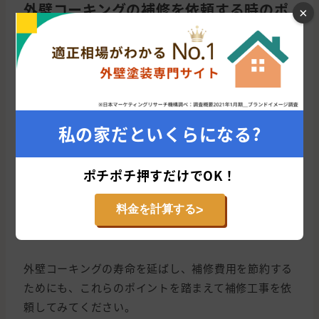
外壁コーキングの補修を依頼する時のポ
×
イント
最後に、外壁コーキングの補修を依頼する時のポイン
トについて、以下の3つをご紹介しましょう。
私の家だといくらになる?
DIYは避けてコーキングの「打ち直し」を依頼
する
ポチポチ押すだけでOK！
外壁塗装と同時に依頼する
>
料金を計算する
5年〜10年ごとに定期的に点検する
外壁コーキングの寿命を延ばし、補修費用を節約する
ためにも、これらのポイントを踏まえて補修工事を依
頼してみてください。