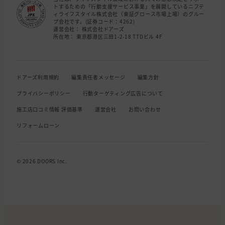
トするための「行動支援サービス事業」を展開しているニフテ
ィライフスタイル株式会社（東証グロース市場上場）のグルー
プ会社です。(証券コード：4262)
運営会社： 株式会社ドアーズ
所在地： 東京都港区三田1-2-18 TTDビル 4F
ドアーズ利用規約
編集責任者メッセージ
編集方針
プライバシーポリシー
行動ターゲティング広告について
施工店口コミ情報 評価基準
運営会社
お問い合わせ
リフォームローン
© 2026 DOORS Inc.