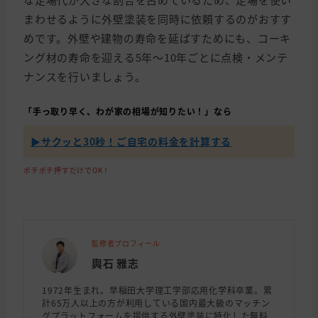
まわせるように外壁塗装を同時に依頼するのがおすす
めです。外壁や建物の寿命を延ばすためにも、コーキ
ング材の寿命を迎える5年〜10年ごとに点検・メンテ
ナンスを行いましょう。
「手っ取り早く、わが家の相場が知りたい！」なら
▶︎サクッと30秒！ご自宅の料金を計算する
ポチポチ押すだけでOK！
監修者プロフィール
輿石 雅志
1972年生まれ。早稲田大学理工学部応用化学科卒業。累
計65万人以上の方が利用している国内最大級のマッチン
グプラットフォームを提供する外壁塗装に特化した無料