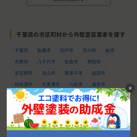
千葉県の市区町村から外壁塗装業者を探す
千葉市
船橋市
松戸市
市川市
柏市
市原市
八千代市
佐倉市
野田市
習志野市
流山市
我孫子市
成田市
四街道市
木更津市
八街市
浦安市
×
旭市
印西市
鎌ケ谷市
茂原市
君津市
袖ケ浦市
富里市
白井市
印旛郡
山武市
富津市
大網白里市
東金市
山武郡
いすみ市
長生郡
香取市