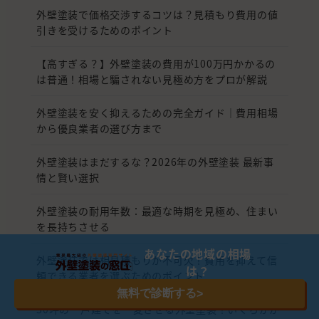
外壁塗装で価格交渉するコツは？見積もり費用の値
引きを受けるためのポイント
【高すぎる？】外壁塗装の費用が100万円かかるの
は普通！相場と騙されない見極め方をプロが解説
外壁塗装を安く抑えるための完全ガイド｜費用相場
から優良業者の選び方まで
外壁塗装はまだするな？2026年の外壁塗装 最新事
情と賢い選択
外壁塗装の耐用年数：最適な時期を見極め、住まい
を長持ちさせる
あなたの地域の相場
外壁塗装では相見積もりが不可欠！費用を抑えて信
は？
頼できる業者を選ぶためのポイント
無料で診断する
>
30坪の一戸建てを一変させる外壁塗装！いくらかか