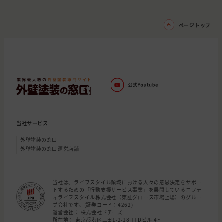
ページトップ
当社サービス
外壁塗装の窓口
外壁塗装の窓口 運営店舗
当社は、ライフスタイル領域における人々の意思決定をサポー
トするための「行動支援サービス事業」を展開しているニフテ
ィライフスタイル株式会社（東証グロース市場上場）のグルー
プ会社です。(証券コード：4262)
運営会社： 株式会社ドアーズ
所在地： 東京都港区三田1-2-18 TTDビル 4F