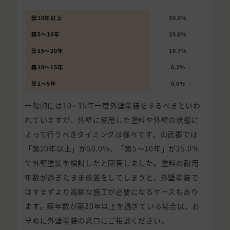
築20年以上
50.0%
築5〜10年
25.0%
築15〜20年
18.7%
築10〜15年
6.2%
築1〜5年
0.0%
一般的には10∼15年一度外壁塗装をするべきといわ
れていますが、外壁に使用した塗料や外壁の状態に
よって行うべきタイミングは様々です。山武郡では
「築20年以上」が50.0%、「築5〜10年」が25.0%
で外壁塗装を検討したと回答しました。塗料の耐用
年数が過ぎたまま放置をしてしまうと、外壁塗装で
はすまずより高額な施工が必要になるケースもあり
ます。築年数が築20年以上を過ぎている場合は、お
早めに外壁塗装の窓口にご相談ください。