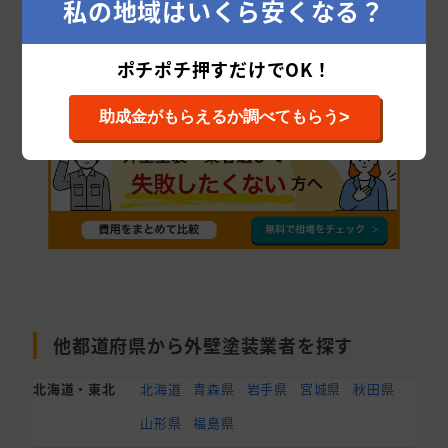
私の地域はいくら安くなる？
銚子市
鴨川市
館山市
匝瑳市
香取郡
勝浦市
南房総市
夷隅郡
安房郡
ポチポチ押すだけでOK！
>
助成金がもらえるか調べてもらう
他都道府県から外壁塗装業者を探す
北海道・東北
北海道
青森県
岩手県
宮城県
秋田県
山形県
福島県