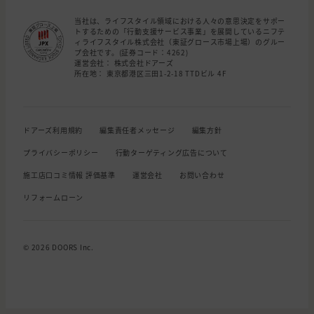
当社は、ライフスタイル領域における人々の意思決定をサポー
トするための「行動支援サービス事業」を展開しているニフテ
ィライフスタイル株式会社（東証グロース市場上場）のグルー
プ会社です。(証券コード：4262)
運営会社： 株式会社ドアーズ
所在地： 東京都港区三田1-2-18 TTDビル 4F
ドアーズ利用規約
編集責任者メッセージ
編集方針
プライバシーポリシー
行動ターゲティング広告について
施工店口コミ情報 評価基準
運営会社
お問い合わせ
リフォームローン
© 2026 DOORS Inc.