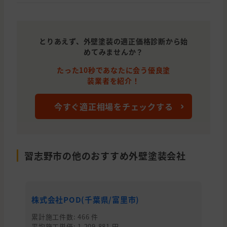
とりあえず、外壁塗装の適正価格診断から始
めてみませんか？
たった10秒であなたに会う優良塗
装業者を紹介！
今すぐ適正相場をチェックする
習志野市の他のおすすめ外壁塗装会社
株式会社POD(千葉県/富里市)
株
累計施工件数: 466 件
累
平均施工単価: 1,209,881 円
平均