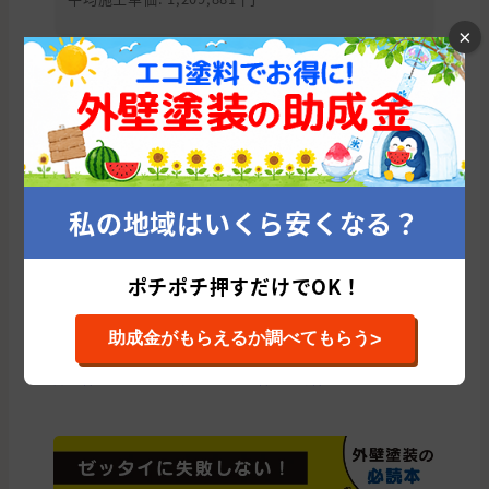
×
千葉県の他の市区町村から外壁塗装会社を
探す
千葉市
船橋市
松戸市
市川市
柏市
市原市
八千代市
私の地域はいくら安くなる？
佐倉市
野田市
習志野市
流山市
我孫子市
成田市
四街道市
木更津市
八街市
浦安市
旭市
印西市
ポチポチ押すだけでOK！
鎌ケ谷市
茂原市
君津市
袖ケ浦市
富里市
白井市
印旛郡
山武市
富津市
大網白里市
東金市
山武郡
>
助成金がもらえるか調べてもらう
いすみ市
長生郡
香取市
銚子市
鴨川市
館山市
匝瑳市
香取郡
勝浦市
南房総市
夷隅郡
安房郡