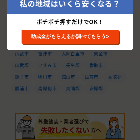
私の地域はいくら安くなる？
習志野市
流山市
我孫子市
成田市
四街道市
木更津市
八街市
浦安市
ポチポチ押すだけでOK！
旭市
印西市
鎌ケ谷市
茂原市
君津市
>
助成金がもらえるか調べてもらう
袖ケ浦市
富里市
白井市
印旛郡
山武市
富津市
大網白里市
東金市
山武郡
いすみ市
長生郡
香取市
銚子市
鴨川市
館山市
匝瑳市
香取郡
勝浦市
南房総市
夷隅郡
安房郡