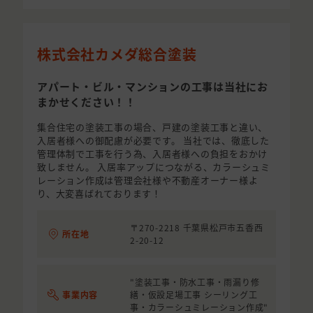
株式会社カメダ総合塗装
アパート・ビル・マンションの工事は当社にお
まかせください！！
集合住宅の塗装工事の場合、戸建の塗装工事と違い、
入居者様への御配慮が必要です。 当社では、徹底した
管理体制で工事を行う為、入居者様への負担をおかけ
致しません。 入居率アップにつながる、カラーシュミ
レーション作成は管理会社様や不動産オーナー様よ
り、大変喜ばれております！
〒270-2218 千葉県松戸市五香西
所在地
2-20-12
"塗装工事・防水工事・雨漏り修
事業内容
繕・仮設足場工事 シーリング工
事・カラーシュミレーション作成"