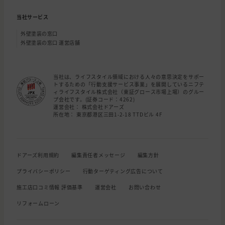
当社サービス
外壁塗装の窓口
外壁塗装の窓口 運営店舗
当社は、ライフスタイル領域における人々の意思決定をサポー
トするための「行動支援サービス事業」を展開しているニフテ
ィライフスタイル株式会社（東証グロース市場上場）のグルー
プ会社です。(証券コード：4262)
運営会社： 株式会社ドアーズ
所在地： 東京都港区三田1-2-18 TTDビル 4F
ドアーズ利用規約
編集責任者メッセージ
編集方針
プライバシーポリシー
行動ターゲティング広告について
施工店口コミ情報 評価基準
運営会社
お問い合わせ
リフォームローン