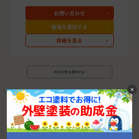
お問い合わせ
相場を確認する
詳細を見る
次の10件を表示する
×
千葉県の市区町村から外壁塗装業者を探す
千葉市
船橋市
松戸市
市川市
柏市
市原市
八千代市
佐倉市
野田市