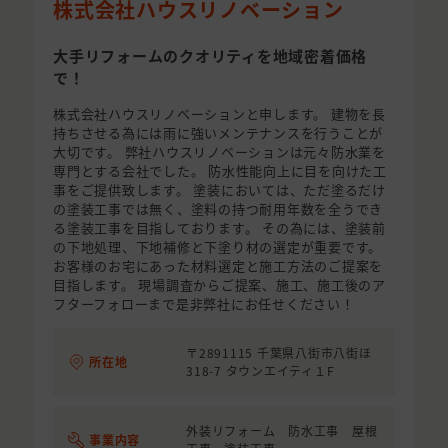
株式会社ハウスリノベーション
大手リフォームのクオリティを地域密着価格
で！
株式会社ハウスリノベーションと申します。 建物を長
持ちさせる為には雨に強いメンテナンスを行うことが
大切です。 弊社ハウスリノベーションは元々防水業を
専門とする会社でした。 防水性能向上に目を向けた工
事をご提供致します。 塗装においては、ただ塗るだけ
の塗装工事では無く、塗料の持つ耐用年数を全うでき
る塗装工事を目指しております。 その為には、塗装前
の下地処理、下地補修と下塗り材の選定が重要です。
お客様のお宅にあった材料選定と施工方法のご提案を
目指します。 現場調査からご提案、施工、施工後のア
フターフォローまで是非弊社にお任せください！
〒2891115 千葉県八街市八街ほ
所在地
318-7 タウンエイティ１F
外装リフォーム 防水工事 屋根
事業内容