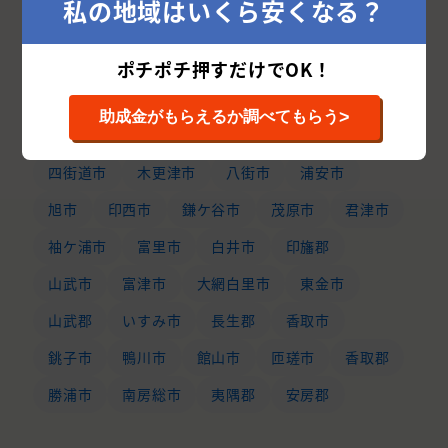
私の地域はいくら安くなる？
千葉県の市区町村から外壁塗装業者を探す
千葉市
船橋市
松戸市
市川市
柏市
ポチポチ押すだけでOK！
市原市
八千代市
佐倉市
野田市
>
助成金がもらえるか調べてもらう
習志野市
流山市
我孫子市
成田市
四街道市
木更津市
八街市
浦安市
旭市
印西市
鎌ケ谷市
茂原市
君津市
袖ケ浦市
富里市
白井市
印旛郡
山武市
富津市
大網白里市
東金市
山武郡
いすみ市
長生郡
香取市
銚子市
鴨川市
館山市
匝瑳市
香取郡
勝浦市
南房総市
夷隅郡
安房郡