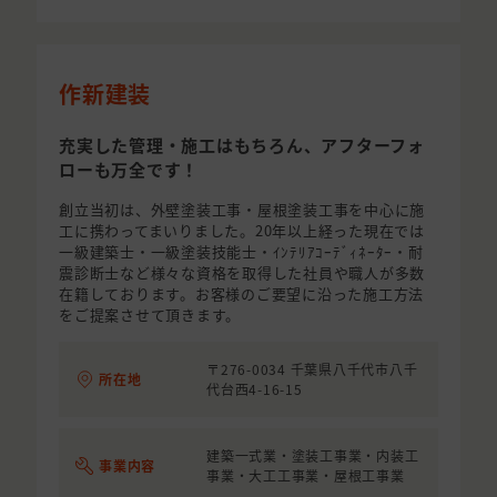
作新建装
充実した管理・施工はもちろん、アフターフォ
ローも万全です！
創立当初は、外壁塗装工事・屋根塗装工事を中心に施
工に携わってまいりました。20年以上経った現在では
一級建築士・一級塗装技能士・ｲﾝﾃﾘｱｺｰﾃﾞｨﾈｰﾀｰ・耐
震診断士など様々な資格を取得した社員や職人が多数
在籍しております。お客様のご要望に沿った施工方法
をご提案させて頂きます。
〒276-0034 千葉県八千代市八千
所在地
代台西4-16-15
建築一式業・塗装工事業・内装工
事業内容
事業・大工工事業・屋根工事業