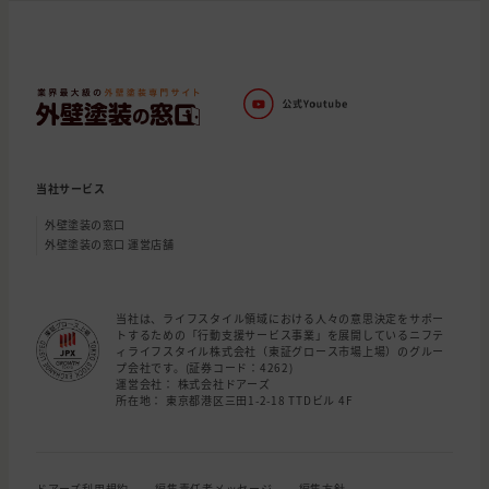
当社サービス
外壁塗装の窓口
外壁塗装の窓口 運営店舗
当社は、ライフスタイル領域における人々の意思決定をサポー
トするための「行動支援サービス事業」を展開しているニフテ
ィライフスタイル株式会社（東証グロース市場上場）のグルー
プ会社です。(証券コード：4262)
運営会社： 株式会社ドアーズ
所在地： 東京都港区三田1-2-18 TTDビル 4F
ドアーズ利用規約
編集責任者メッセージ
編集方針