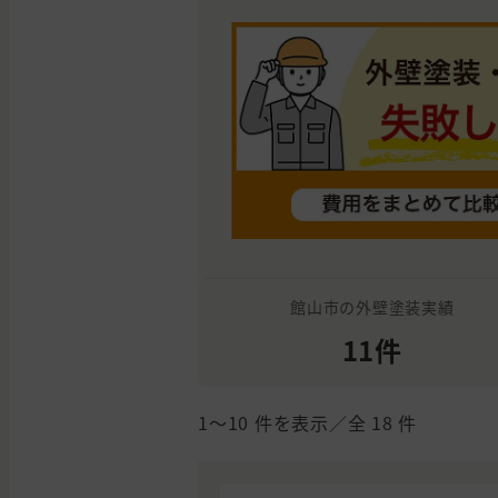
館山市の外壁塗装実績
11件
1〜10
件を表示／全
18
件