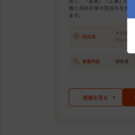
成で、「営業」「工事」の両
様と共存共栄の気持ちを大切
ます。
〒275-
所在地
パレス10
事業内容
建築業
詳細を見る