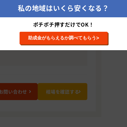
方に拘りを持った会社です。地元のお客
私の地域はいくら安くなる？
に考えておりますので宜しくお願い致し
ポチポチ押すだけでOK！
0012 千葉県習志野市本大久保4-14-10グラン
5
>
助成金がもらえるか調べてもらう
お問い合わせ
相場を確認する