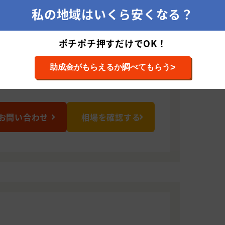
私の地域はいくら安くなる？
0021 千葉県千葉市若葉区若松町942 T.Oビル
ポチポチ押すだけでOK！
>
助成金がもらえるか調べてもらう
お問い合わせ
相場を確認する