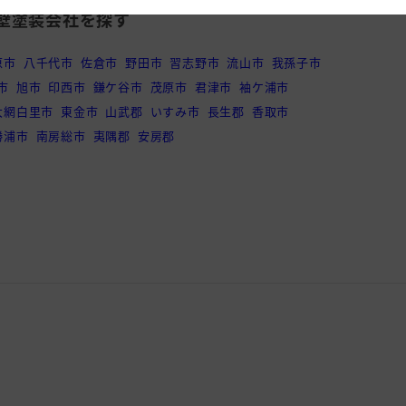
壁塗装会社を探す
原市
八千代市
佐倉市
野田市
習志野市
流山市
我孫子市
市
旭市
印西市
鎌ケ谷市
茂原市
君津市
袖ケ浦市
大網白里市
東金市
山武郡
いすみ市
長生郡
香取市
勝浦市
南房総市
夷隅郡
安房郡