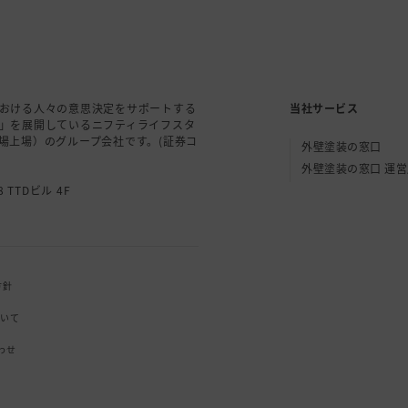
おける人々の意思決定をサポートする
当社サービス
」を展開しているニフティライフスタ
場上場）のグループ会社です。(証券コ
外壁塗装の窓口
外壁塗装の窓口 運
 TTDビル 4F
方針
ついて
わせ