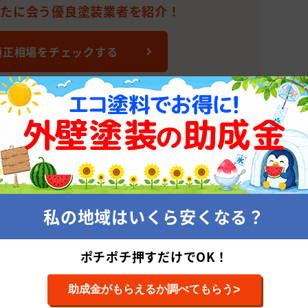
なたに会う優良塗装業者を紹介！
適正相場をチェックする
装会社
株式会社
私の地域はいくら安くなる？
累計施工件
平均施工単
ポチポチ押すだけでOK！
>
助成金がもらえるか調べてもらう