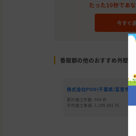
たった10秒であ
今すぐ
香取郡の他のおすすめ外壁塗
株式会社POD(千葉県/富里市)
累計施工件数: 466 件
平均施工単価: 1,209,881 円