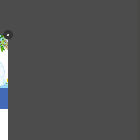
×
POD(千葉県/富里市)
数: 466 件
価: 1,209,881 円