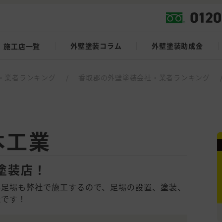
外壁塗装コラム
外壁塗装助成金
施工店一覧
・業者ランキング
/
香取郡の外壁塗装会社・業者ランキング
本工業
塗装店！
事足場も弊社で施工するので、足場の設置、塗装、
能です！