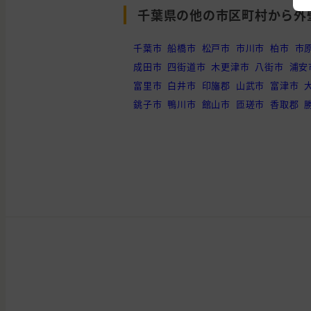
千葉県の他の市区町村から外
千葉市
船橋市
松戸市
市川市
柏市
市
成田市
四街道市
木更津市
八街市
浦安
富里市
白井市
印旛郡
山武市
富津市
銚子市
鴨川市
館山市
匝瑳市
香取郡