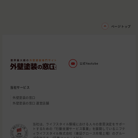
ページトップ
当社サービス
外壁塗装の窓口
外壁塗装の窓口 運営店舗
当社は、ライフスタイル領域における人々の意思決定をサポー
トするための「行動支援サービス事業」を展開しているニフテ
ィライフスタイル株式会社（東証グロース市場上場）のグルー
プ会社です。(証券コード：4262)