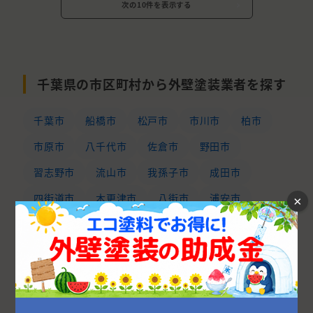
次の10件を表示する
千葉県の市区町村から外壁塗装業者を探す
千葉市
船橋市
松戸市
市川市
柏市
市原市
八千代市
佐倉市
野田市
習志野市
流山市
我孫子市
成田市
四街道市
木更津市
八街市
浦安市
×
旭市
印西市
鎌ケ谷市
茂原市
君津市
袖ケ浦市
富里市
白井市
印旛郡
山武市
富津市
大網白里市
東金市
山武郡
いすみ市
長生郡
香取市