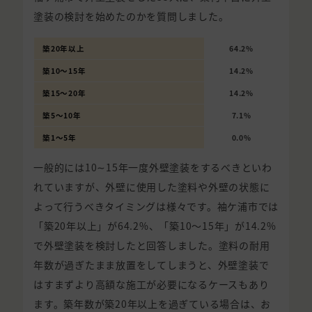
塗装の検討を始めたのかを質問しました。
築20年以上
64.2%
築10〜15年
14.2%
築15〜20年
14.2%
築5〜10年
7.1%
築1〜5年
0.0%
一般的には10∼15年一度外壁塗装をするべきといわ
れていますが、外壁に使用した塗料や外壁の状態に
よって行うべきタイミングは様々です。袖ケ浦市では
「築20年以上」が64.2%、「築10〜15年」が14.2%
で外壁塗装を検討したと回答しました。塗料の耐用
年数が過ぎたまま放置をしてしまうと、外壁塗装で
はすまずより高額な施工が必要になるケースもあり
ます。築年数が築20年以上を過ぎている場合は、お