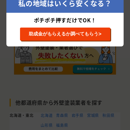
私の地域はいくら安くなる？
銚子市
鴨川市
館山市
匝瑳市
香取郡
勝浦市
南房総市
夷隅郡
安房郡
ポチポチ押すだけでOK！
>
助成金がもらえるか調べてもらう
他都道府県から外壁塗装業者を探す
北海道・東北
北海道
青森県
岩手県
宮城県
秋田県
山形県
福島県